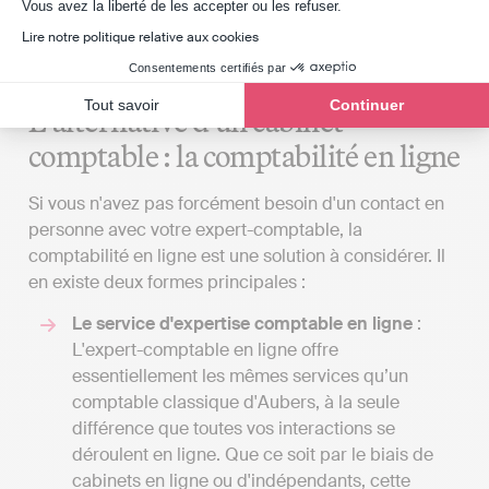
Axeptio consent
Vous avez la liberté de les accepter ou les refuser.
alentours ne répondent pas à vos attentes,
Lire notre politique relative aux cookies
même si cela signifie devoir vous y rendre
Consentements certifiés par
uniquement pour les réunions importantes.
Tout savoir
Continuer
L'alternative d'un cabinet
comptable : la comptabilité en ligne
Si vous n'avez pas forcément besoin d'un contact en
personne avec votre expert-comptable, la
comptabilité en ligne est une solution à considérer. Il
en existe deux formes principales :
Le service d'expertise comptable en ligne
:
L'expert-comptable en ligne offre
essentiellement les mêmes services qu’un
comptable classique d'Aubers, à la seule
différence que toutes vos interactions se
déroulent en ligne. Que ce soit par le biais de
cabinets en ligne ou d'indépendants, cette