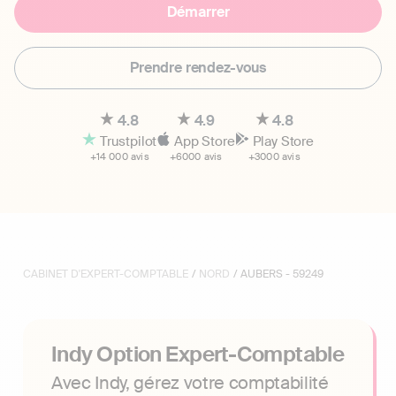
Démarrer
Prendre rendez-vous
4.8
4.9
4.8
Trustpilot
App Store
Play Store
+14 000 avis
+6000 avis
+3000 avis
CABINET D'EXPERT-COMPTABLE
/
NORD
/ AUBERS - 59249
Indy Option Expert-Comptable
Avec Indy, gérez votre comptabilité