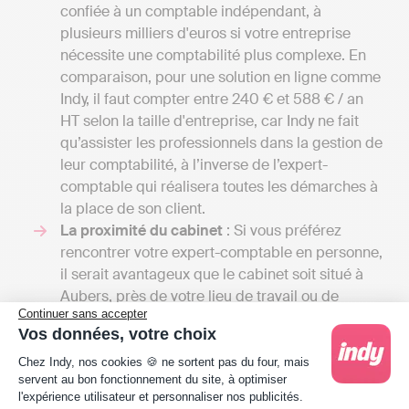
confiée à un comptable indépendant, à
plusieurs milliers d'euros si votre entreprise
nécessite une comptabilité plus complexe. En
comparaison, pour une solution en ligne comme
Indy, il faut compter entre 240 € et 588 € / an
HT selon la taille d'entreprise, car Indy ne fait
qu’assister les professionnels dans la gestion de
leur comptabilité, à l’inverse de l’expert-
comptable qui réalisera toutes les démarches à
la place de son client.
La proximité du cabinet
: Si vous préférez
rencontrer votre expert-comptable en personne,
il serait avantageux que le cabinet soit situé à
Aubers, près de votre lieu de travail ou de
Continuer sans accepter
résidence. Cependant, il est crucial de ne pas
Vos données, votre choix
sacrifier la qualité du service pour la
Plateforme de Gestion du Consentement : Person
commodité. Parfois, il peut être préférable de
Chez Indy, nos cookies 🍪 ne sortent pas du four, mais
servent au bon fonctionnement du site, à optimiser
demander un devis à un cabinet situé dans le
l'expérience utilisateur et personnaliser nos publicités.
département du Nord si ceux de Aubers et des