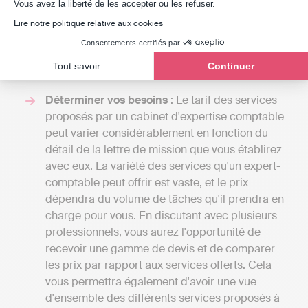
Examiner les coûts des services
Axeptio consent
Vous avez la liberté de les accepter ou les refuser.
comptables à Bondues
Lire notre politique relative aux cookies
Consentements certifiés par
Pour obtenir un devis comptable adapté à Bondues,
Tout savoir
Continuer
divers éléments doivent être pris en compte :
Déterminer vos besoins
: Le tarif des services
proposés par un cabinet d'expertise comptable
peut varier considérablement en fonction du
détail de la lettre de mission que vous établirez
avec eux. La variété des services qu'un expert-
comptable peut offrir est vaste, et le prix
dépendra du volume de tâches qu'il prendra en
charge pour vous. En discutant avec plusieurs
professionnels, vous aurez l'opportunité de
recevoir une gamme de devis et de comparer
les prix par rapport aux services offerts. Cela
vous permettra également d'avoir une vue
d'ensemble des différents services proposés à