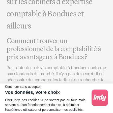
sur les cabinets d’expertise
comptable à Bondues et
ailleurs
Comment trouver un
professionnel de la comptabilité à
prix avantageux à Bondues ?
Pour obtenir un devis comptable à Bondues conforme
aux standards du marché, il n'y a pas de secret : il est
nécessaire de comparer les tarifs et de rechercher le
meilleur compromis entre la qualité des services et le
Continuer sans accepter
prix. Si cela ne vous convient pas, vous avez
Vos données, votre choix
Plateforme de Gestion du Consentement : Person
également la possibilité d'opter pour une solution de
Chez Indy, nos cookies 🍪 ne sortent pas du four, mais
comptabilité en ligne.
servent au bon fonctionnement du site, à optimiser
l'expérience utilisateur et personnaliser nos publicités.