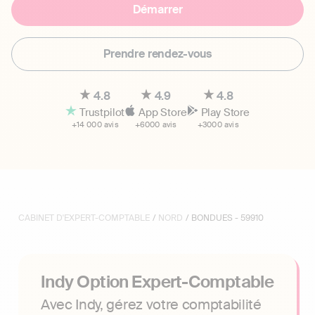
Démarrer
Prendre rendez-vous
4.8
4.9
4.8
Trustpilot
App Store
Play Store
+14 000 avis
+6000 avis
+3000 avis
CABINET D'EXPERT-COMPTABLE
/
NORD
/ BONDUES - 59910
Indy Option Expert-Comptable
Avec Indy, gérez votre comptabilité