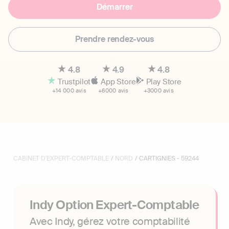
Démarrer
Prendre rendez-vous
4.8
4.9
4.8
Trustpilot
App Store
Play Store
+14 000 avis
+6000 avis
+3000 avis
CABINET D'EXPERT-COMPTABLE
/
NORD
/ CARTIGNIES - 59244
Indy Option Expert-Comptable
Avec Indy, gérez votre comptabilité