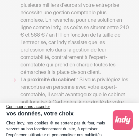
plusieurs milliers d'euros si votre entreprise
nécessite une gestion comptable plus
complexe. En revanche, pour une solution en
ligne comme Indy, les coûts se situent entre 240
€ et 588 € / an HT en fonction de la taille de
l'entreprise, car Indy n'assiste que les
professionnels dans la gestion de leur
comptabilité, contrairement à l’expert-
comptable qui prend en charge toutes les
démarches à la place de son client.
La proximité du cabinet
: Si vous privilégiez les
rencontres en personne avec votre expert-
comptable, il serait avantageux que le cabinet
soit localisé à Cartignies, à proximité de votre
Continuer sans accepter
lieu de travail ou de résidence. Cependant, il ne
Vos données, votre choix
faut pas oublier la qualité du service au profit de
Plateforme de Gestion du Consentement : Person
Chez Indy, nos cookies 🍪 ne sortent pas du four, mais
la commodité. Il peut parfois être plus judicieux
servent au bon fonctionnement du site, à optimiser
de solliciter un devis auprès d'un cabinet du
l'expérience utilisateur et personnaliser nos publicités.