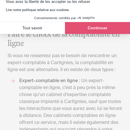
Nord si ceux de Cartignies et des environs ne
Axeptio consent
Vous avez la liberté de les accepter ou les refuser.
répondent pas à vos attentes, même si cela
Lire notre politique relative aux cookies
implique de se déplacer uniquement pour les
Consentements certifiés par
réunions importantes.
Tout savoir
Continuer
Faire le choix de la comptabilité en
ligne
Si vous ne ressentez pas le besoin de rencontrer un
expert-comptable à Cartignies, la comptabilité en
ligne est une alternative. Il en existe de deux types :
Expert-comptable en ligne
: Un expert-
comptable en ligne, c’est à peu près la même
chose qu’un cabinet d’expertise comptable
classique implanté à Cartignies, sauf que toutes
les interactions que vous aurez avec lui se feront
à distance. Des cabinets comptables en ligne
offrent ce service, mais il existe également des
indépendants qui pourront répondre à votre