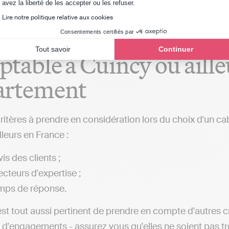
Axeptio consent
avez la liberté de les accepter ou les refuser.
Lire notre politique relative aux cookies
critères de sélection po
Consentements certifiés par
Tout savoir
Continuer
table à Cuincy ou aille
artement
critères à prendre en considération lors du choix d'un ca
lleurs en France :
is des clients ;
ecteurs d'expertise ;
mps de réponse.
 est tout aussi pertinent de prendre en compte d'autres c
 d'engagements - assurez vous qu'elles ne soient pas t