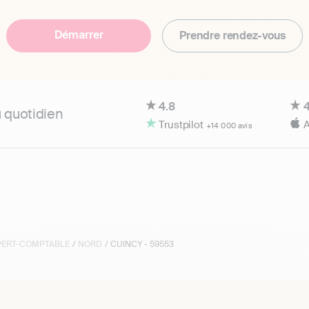
Démarrer
Prendre rendez-vous
4.8
4
u quotidien
Trustpilot
A
+14 000 avis
XPERT-COMPTABLE
/
NORD
/ CUINCY - 59553