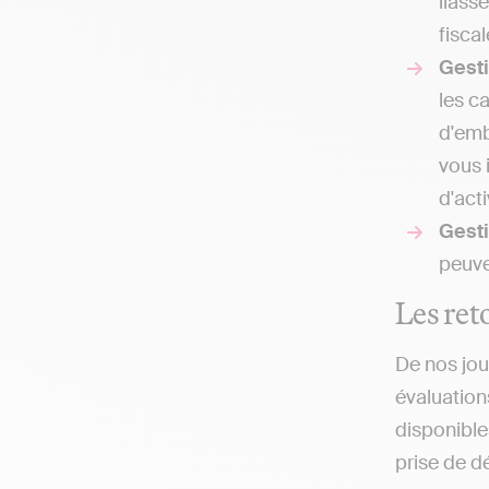
liass
fisca
Gest
les c
d'emb
vous 
d'acti
Gesti
peuve
Les reto
De nos jou
évaluation
disponible
prise de d