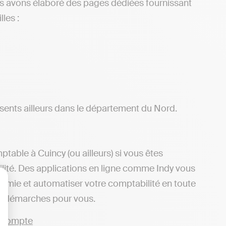
s avons élaboré des pages dédiées fournissant
les :
ents ailleurs dans le département du Nord.
able à Cuincy (ou ailleurs) si vous êtes
ilité. Des applications en ligne comme Indy vous
nomie et automatiser votre comptabilité en toute
lisez vos Options
es démarches pour vous.