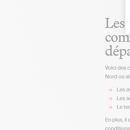
Les 
comp
dép
Voici des 
Nord ou ai
Les av
Les s
Le te
En plus, il
conditions