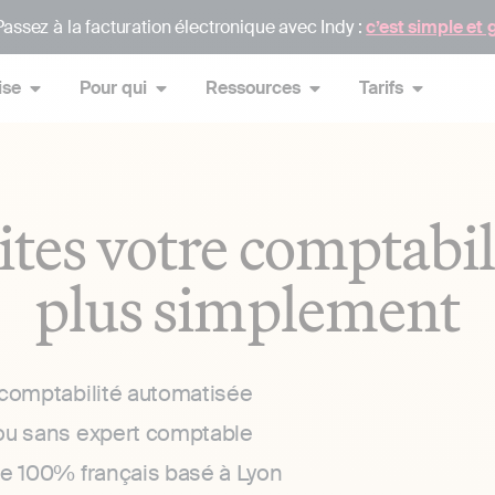
assez à la facturation électronique avec Indy :
c’est simple et 
ise
Pour qui
Ressources
Tarifs
ites votre comptabil
plus simplement
 comptabilité automatisée
ou sans expert comptable
ce 100% français basé à Lyon