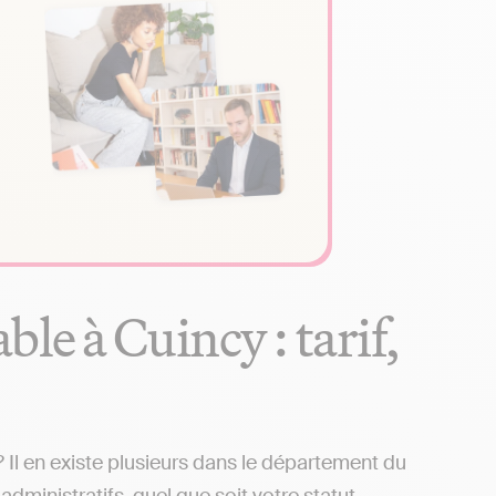
le à Cuincy : tarif,
Il en existe plusieurs dans le département du