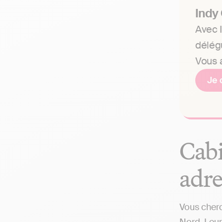
Indy
Avec I
délég
Vous a
Je 
Cabi
adre
Vous cherc