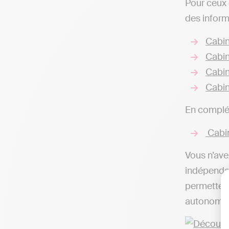
Pour ceux 
des inform
Cabin
Cabin
Cabin
Cabin
En complém
Cabin
Vous n’ave
indépendan
permettent
autonomie,