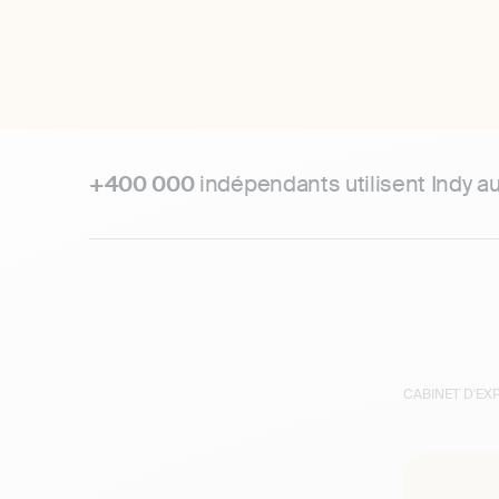
+400 000
indépendants utilisent Indy a
CABINET D'E