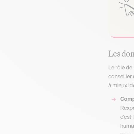
Les dom
Le rôle de
conseiller
à mieux ide
Comp
Rexpo
c’est
humai