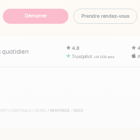
Démarrer
Prendre rendez-vous
4.8
4
u quotidien
Trustpilot
A
+14 000 avis
XPERT-COMPTABLE
/
NORD
/ REXPOEDE - 59122