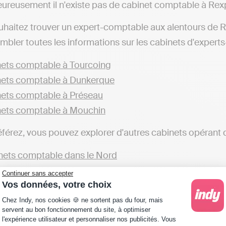
ureusement il n'existe pas de cabinet comptable à Re
uhaitez trouver un expert-comptable aux alentours de
mbler toutes les informations sur les cabinets d'experts
ets comptable à Tourcoing
ets comptable à Dunkerque
ets comptable à Préseau
ets comptable à Mouchin
éférez, vous pouvez explorer d'autres cabinets opérant d
ets comptable dans le Nord
Continuer sans accepter
qui souhaitent gérer leur comptabilité en ligne de mani
Vos données, votre choix
, telles qu'Indy. Ces plateformes vous offrent la possibil
Plateforme de Gestion du Consentement : Personna
Chez Indy, nos cookies 🍪 ne sortent pas du four, mais
ans la gestion comptable, une alternative différente des
servent au bon fonctionnement du site, à optimiser
l'expérience utilisateur et personnaliser nos publicités. Vous
urs de Rexpoëde ou dans d'autres localités), qui s'occ