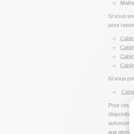
Malhe
Si vous so
pour rasse
Cabin
Cabin
Cabin
Cabin
Si vous pr
Cabin
Pour ceux 
disponibles
autonome d
aux alento