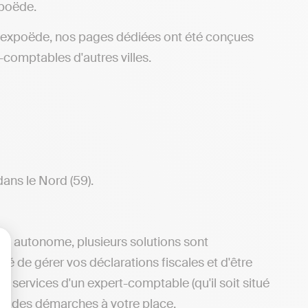
xpoëde.
 Rexpoëde, nos pages dédiées ont été conçues
-comptables d'autres villes.
ans le Nord (59).
ère autonome, plusieurs solutions sont
ité de gérer vos déclarations fiscales et d'être
lisez vos Options
 services d'un expert-comptable (qu'il soit situé
upe des démarches à votre place.