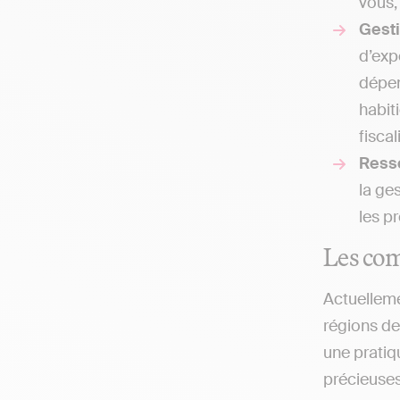
vous,
Gesti
d’exp
dépen
habit
fiscal
Ress
la ge
les p
Les com
Actuelleme
régions de
une pratiq
précieuses 