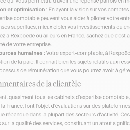
 ce qui vous permettra d’avoir une réponse parfois en m
on et optimisation
: En ayant la vision sur vos comptes 
ertise comptable peuvent vous aider à piloter votre entr
ses superflues, mieux cibler vos investissements ou enco
iez à Rexpoëde ou ailleurs en France, sachez que c'est a
ité de votre entreprise.
ources humaines
: Votre expert-comptable, à Rexpoëde
stion de la paie. Il connaît bien les sujets relatifs au
rocessus de rémunération que vous pourrez avoir à gérer a
mentaires de la clientèle
nt, quasiment tous les cabinets d'expertise comptable, q
 la France, font l'objet d'évaluations sur des plateforme
ue répandue dans la plupart des secteurs d'activité. Ce
sur la qualité des services, constituant un atout significa