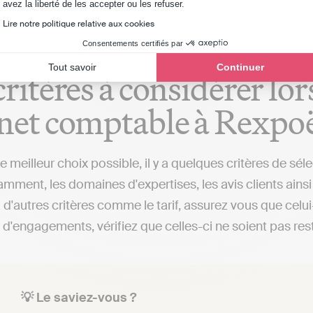
Axeptio consent
avez la liberté de les accepter ou les refuser.
Lire notre politique relative aux cookies
Consentements certifiés par
Tout savoir
Continuer
critères à considérer lo
net comptable à Rexpo
 le meilleur choix possible, il y a quelques critères de 
mment, les domaines d'expertises, les avis clients ainsi 
à d'autres critères comme le tarif, assurez vous que celu
 d'engagements, vérifiez que celles-ci ne soient pas rest
💡 Le saviez-vous ?