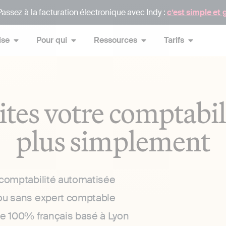
assez à la facturation électronique avec Indy :
c’est simple et 
ise
Pour qui
Ressources
Tarifs
ites votre comptabil
plus simplement
 comptabilité automatisée
ou sans expert comptable
ce 100% français basé à Lyon