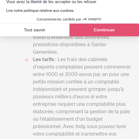
Axeptio consent
Vous avez la liberté de les accepter ou les refuser.
spécialistes, vous aurez la possibilité de
Lire notre politique relative aux cookies
recevoir divers devis et de comparer les
Consentements certifiés par
coûts par rapport aux services proposés.
Cela vous permettra aussi d'avoir une
Tout savoir
Continuer
vision d'ensemble des différentes
prestations disponibles à Sainte-
Geneviève.
Les tarifs
: Les frais des cabinets
d'experts-comptables peuvent commencer
entre 1000 et 2000 euros par an pour une
petite mission confiée à un comptable
indépendant et peuvent grimper jusqu'à
plusieurs milliers d'euros si votre
entreprise requiert une comptabilité plus
élaborée, comprenant la gestion de la paie
ou l'établissement d’un budget
prévisionnel. Avec Indy, vous pouvez tenir
votre comptabilité et transmettre vos