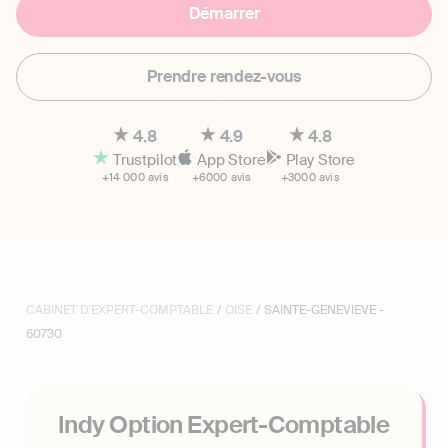
Démarrer
Prendre rendez-vous
4.8
4.9
4.8
Trustpilot
App Store
Play Store
+14 000 avis
+6000 avis
+3000 avis
CABINET D'EXPERT-COMPTABLE
/
OISE
/ SAINTE-GENEVIEVE -
60730
Indy Option Expert-Comptable