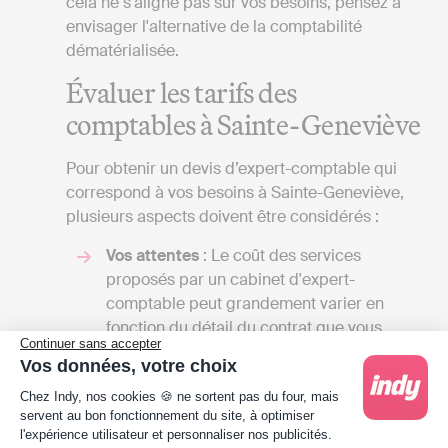
cela ne s'aligne pas sur vos besoins, pensez à
envisager l'alternative de la comptabilité
dématérialisée.
Évaluer les tarifs des
comptables à Sainte-Geneviève
Pour obtenir un devis d’expert-comptable qui
correspond à vos besoins à Sainte-Geneviève,
plusieurs aspects doivent être considérés :
Vos attentes
: Le coût des services
proposés par un cabinet d'expert-
comptable peut grandement varier en
fonction du détail du contrat que vous
Continuer sans accepter
établirez avec eux. L'étendue des services
Vos données, votre choix
qu'un cabinet d’expert-comptable peut
Plateforme de Gestion du Consentement : Person
proposer est vaste, et le prix sera fonction
Chez Indy, nos cookies 🍪 ne sortent pas du four, mais
servent au bon fonctionnement du site, à optimiser
du nombre de tâches qu'il assurera pour
l'expérience utilisateur et personnaliser nos publicités.
vous. En échangeant avec plusieurs