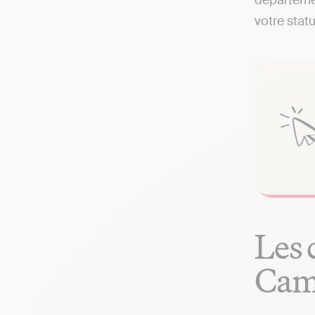
départemen
votre statu
Les 
Ca