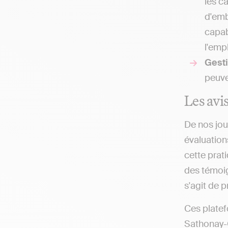
les c
d'emb
capab
l'empl
Gesti
peuve
Les avis
De nos jou
évaluation
cette prat
des témoign
s'agit de 
Ces platef
Sathonay-