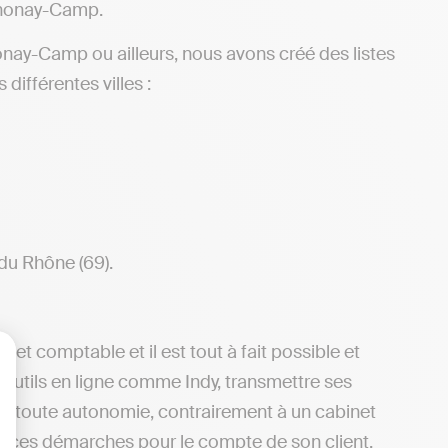
thonay-Camp.
nay-Camp ou ailleurs, nous avons créé des listes
ifférentes villes :
du Rhône (69).
net comptable et il est tout à fait possible et
 outils en ligne comme Indy, transmettre ses
lisez vos Options
 en toute autonomie, contrairement à un cabinet
es ces démarches pour le compte de son client.