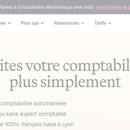
assez à la facturation électronique avec Indy :
c’est simple et 
ise
Pour qui
Ressources
Tarifs
ites votre comptabil
plus simplement
 comptabilité automatisée
ou sans expert comptable
ce 100% français basé à Lyon