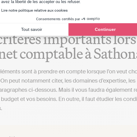
Axeptio consent
avez la liberté de les accepter ou les refuser.
Lire notre politique relative aux cookies
Consentements certifiés par
Tout savoir
Continuer
critères importants lors
inet comptable à Sath
éléments sont à prendre en compte lorsque l’on veut c
 On peut notamment citer, les domaines d’expertise, les a
aragraphes ci-dessous. Mais il vous faudra également reg
 budget et vos besoins. En outre, il faut étudier les con
.