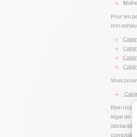
Malhe
Pour les p
non exhaus
Cabin
Cabin
Cabin
Cabin
Vous pouve
Cabin
Rien n’obli
légal de r
déclaratio
comptable,