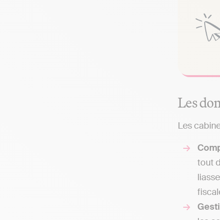
Les dom
Les cabine
Comp
tout 
liass
fisca
Gest