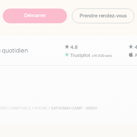
Démarrer
Prendre rendez-vous
4.8
4
u quotidien
Trustpilot
A
+14 000 avis
XPERT-COMPTABLE
/
RHONE
/ SATHONAY-CAMP - 69580