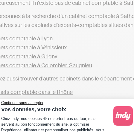
ureusement il n'existe pas de cabinet comptable à Sa
ersonnes à la recherche d’un cabinet comptable à Satho
tives sur les cabinets d'experts-comptables situés dans d
ets comptable à Lyon
ets comptable à Vénissieux
ets comptable à Grigny
ets comptable à Colombier-Saugnieu
z aussi trouver d’autres cabinets dans le département 
ets comptable dans le Rhône
Continuer sans accepter
ge les professionnels à faire appel aux services d’un cabi
Vos données, votre choix
éaliser sa comptabilité soi-même. Par exemple, avec des
Plateforme de Gestion du Consentement : Personna
Chez Indy, nos cookies 🍪 ne sortent pas du four, mais
ns fiscales et automatiser sa comptabilité est possible
servent au bon fonctionnement du site, à optimiser
l'expérience utilisateur et personnaliser nos publicités. Vous
 (implanté à Sathonay-Camp ou ailleurs), qui fera tout