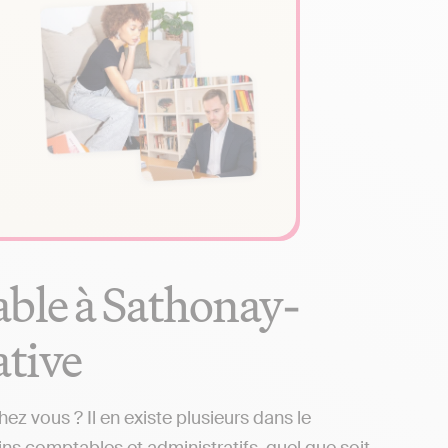
able à Sathonay-
ative
 vous ? Il en existe plusieurs dans le