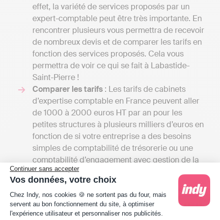
effet, la variété de services proposés par un
expert-comptable peut être très importante. En
rencontrer plusieurs vous permettra de recevoir
de nombreux devis et de comparer les tarifs en
fonction des services proposés. Cela vous
permettra de voir ce qui se fait à Labastide-
Saint-Pierre !
Comparer les tarifs
: Les tarifs de cabinets
d’expertise comptable en France peuvent aller
de 1000 à 2000 euros HT par an pour les
petites structures à plusieurs milliers d’euros en
fonction de si votre entreprise a des besoins
simples de comptabilité de trésorerie ou une
comptabilité d’engagement avec gestion de la
Continuer sans accepter
paie, budget prévisionnel etc.
Vos données, votre choix
A titre de comparaison, une solution en ligne
Plateforme de Gestion du Consentement : Person
comme Indy coûte entre 240 € et 588 € / an HT
Chez Indy, nos cookies 🍪 ne sortent pas du four, mais
servent au bon fonctionnement du site, à optimiser
selon le type d'entreprise. Une telle différence
l'expérience utilisateur et personnaliser nos publicités.
de prix s'explique par la différence de