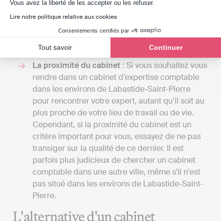
Axeptio consent
Vous avez la liberté de les accepter ou les refuser.
prestation. Indy assiste les clients dans la
Lire notre politique relative aux cookies
gestion de leur comptabilité, tandis que l'expert
Consentements certifiés par
comptable réalise toutes les démarches pour le
compte de son client.
Tout savoir
Continuer
La proximité du cabinet
: Si vous souhaitez vous
rendre dans un cabinet d’expertise comptable
dans les environs de Labastide-Saint-Pierre
pour rencontrer votre expert, autant qu’il soit au
plus proche de votre lieu de travail ou de vie.
Cependant, si la proximité du cabinet est un
critère important pour vous, essayez de ne pas
transiger sur la qualité de ce dernier. Il est
parfois plus judicieux de chercher un cabinet
comptable dans une autre ville, même s'il n'est
pas situé dans les environs de Labastide-Saint-
Pierre.
L'alternative d'un cabinet