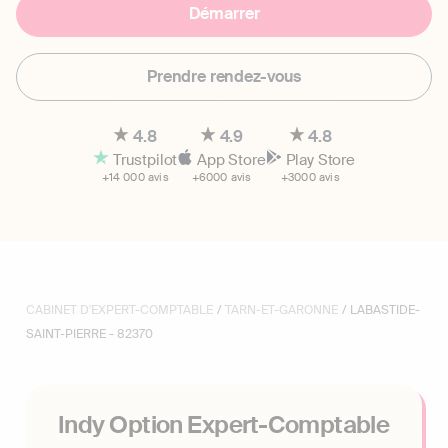
Démarrer
Prendre rendez-vous
4.8
4.9
4.8
Trustpilot
App Store
Play Store
+14 000 avis
+6000 avis
+3000 avis
CABINET D'EXPERT-COMPTABLE
/
TARN-ET-GARONNE
/ LABASTIDE-
SAINT-PIERRE - 82370
Indy Option Expert-Comptable