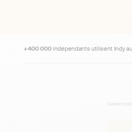
+400 000
indépendants utilisent Indy a
CABINET D'E