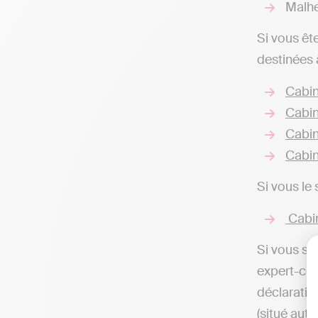
Malhe
Si vous êt
destinées 
Cabin
Cabin
Cabin
Cabin
Si vous le
Cabin
Si vous so
expert-com
déclaratio
(situé auto