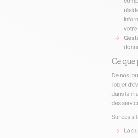
compt
résid
infor
votre 
Gesti
donne
Ce que 
De nos jou
l'objet d'
dans la ma
des service
Sur ces sit
La qu