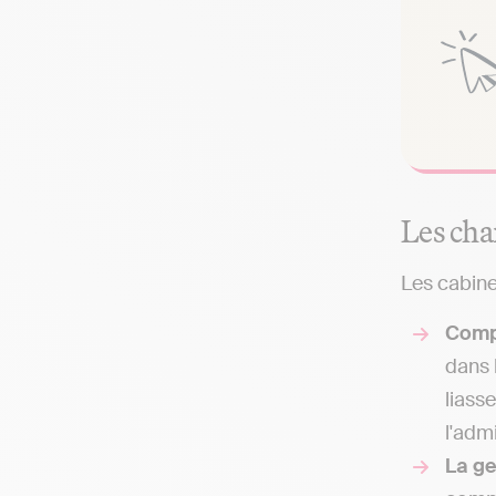
Les cha
Les cabine
Comp
dans 
liass
l'adm
La g