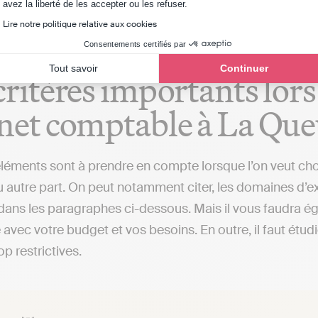
Axeptio consent
avez la liberté de les accepter ou les refuser.
Lire notre politique relative aux cookies
Consentements certifiés par
Tout savoir
Continuer
critères importants lors
net comptable à La Que
éléments sont à prendre en compte lorsque l’on veut ch
 autre part. On peut notamment citer, les domaines d’expe
 dans les paragraphes ci-dessous. Mais il vous faudra éga
avec votre budget et vos besoins. En outre, il faut étud
op restrictives.