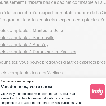
ureusement il n'existe pas de cabinet comptable à La Q
es à la recherche d'un expert-comptable autour de La Q
à regrouper tous les cabinets d'experts-comptables d'au
ets comptable à Mantes-la-Jolie
ets comptable à Sartrouville
ets comptable à Andrésy
ets comptable à Dampierre-en-Yvelines
 souhaitez, vous pouvez retrouver d'autres cabinets prése
ets comptable dans les Yvelines
Continuer sans accepter
uhaitez faire votre comptabilité en ligne vous-même, c'es
Vos données, votre choix
ptable. Il existe plusieurs solutions en ligne, tels qu'In
Plateforme de Gestion du Consentement : Personna
Chez Indy, nos cookies 🍪 ne sortent pas du four, mais
ns fiscales et de vous rendre autonome pour votre com
servent au bon fonctionnement du site, à optimiser
l'expérience utilisateur et personnaliser nos publicités. Vous
ur de La Queue-les-Yvelines ou d'autres villes) qui réali