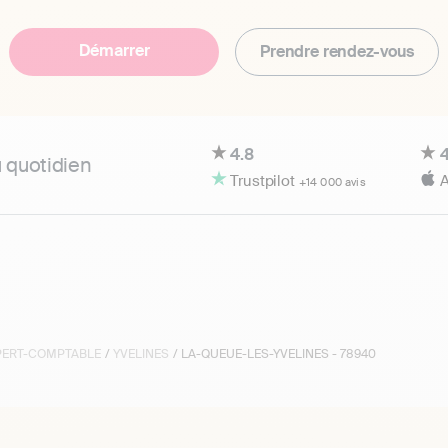
Démarrer
Prendre rendez-vous
4.8
4
u quotidien
Trustpilot
A
+14 000 avis
XPERT-COMPTABLE
/
YVELINES
/ LA-QUEUE-LES-YVELINES - 78940