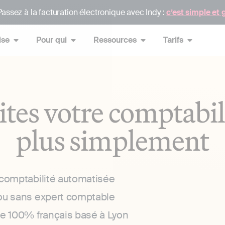
assez à la facturation électronique avec Indy :
c’est simple et 
ise
Pour qui
Ressources
Tarifs
ites votre comptabil
plus simplement
 comptabilité automatisée
ou sans expert comptable
ce 100% français basé à Lyon