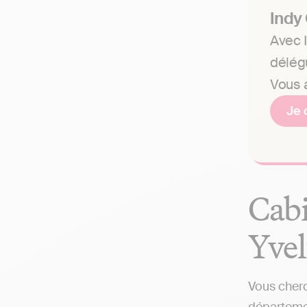
Indy
Avec I
délég
Vous a
Je 
Cabi
Yvel
Vous cherc