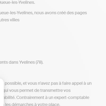
ueue-les-Yvelines.
ueue-les-Yvelines, nous avons créé des pages
tres villes
nts dans Yvelines (78).
t possible, et vous n'avez pas à faire appel à un
dy, qui vous permet de transmettre vos
lisez vos Options
ptabilité. Contrairement à un expert-comptable
sera les démarches à votre place.