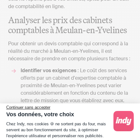
de comptabilité en ligne.
Analyser les prix des cabinets
comptables à Meulan-en-Yvelines
Pour obtenir un devis comptable qui correspond à la
réalité du marché à Meulan-en-Yvelines, il est
nécessaire de prendre en compte plusieurs facteurs :
Identifier vos exigences
: Le coût des services
offerts par un cabinet d'expertise comptable à
proximité de Meulan-en-Yvelines peut varier
considérablement en fonction du contenu de la
lettre de mission que vous établirez avec eux.
L'éventail des services qu'un expert-comptable
Continuer sans accepter
Vos données, votre choix
peut offrir est large, et le coût sera fonction du
Plateforme de Gestion du Consentement : Person
volume de tâches qu'il assumera pour vous. En
Chez Indy, nos cookies 🍪 ne sortent pas du four, mais
dialoguant avec plusieurs spécialistes, vous
servent au bon fonctionnement du site, à optimiser
l'expérience utilisateur et personnaliser nos publicités.
aurez l'occasion de recevoir différents devis et