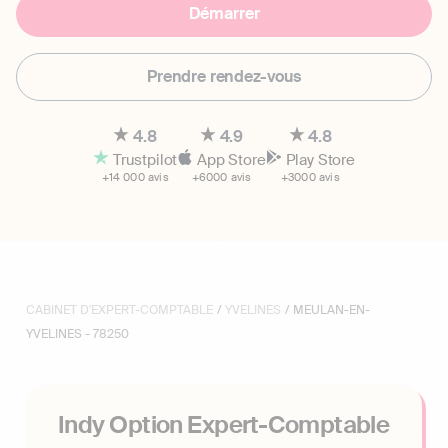
Démarrer
Prendre rendez-vous
4.8
4.9
4.8
Trustpilot
App Store
Play Store
+14 000 avis
+6000 avis
+3000 avis
CABINET D'EXPERT-COMPTABLE
/
YVELINES
/ MEULAN-EN-
YVELINES - 78250
Indy Option Expert-Comptable