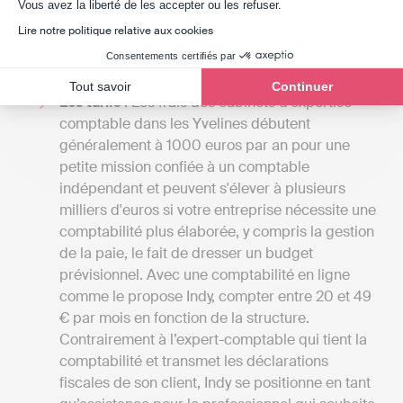
Axeptio consent
Vous avez la liberté de les accepter ou les refuser.
de comparer les tarifs en regard des services
Lire notre politique relative aux cookies
offerts. Cela vous donnera aussi une vision
globale des différents services disponibles à
Consentements certifiés par
Meulan-en-Yvelines.
Tout savoir
Continuer
Les tarifs
: Les frais des cabinets d'expertise
comptable dans les Yvelines débutent
généralement à 1000 euros par an pour une
petite mission confiée à un comptable
indépendant et peuvent s'élever à plusieurs
milliers d'euros si votre entreprise nécessite une
comptabilité plus élaborée, y compris la gestion
de la paie, le fait de dresser un budget
prévisionnel. Avec une comptabilité en ligne
comme le propose Indy, compter entre 20 et 49
€ par mois en fonction de la structure.
Contrairement à l’expert-comptable qui tient la
comptabilité et transmet les déclarations
fiscales de son client, Indy se positionne en tant