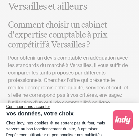
Versailles et ailleurs
Comment choisir un cabinet
d'expertise comptable à prix
compétitif à Versailles ?
Pour obtenir un devis comptable en adéquation avec
les standards du marché à Versailles, il vous suffit de
comparer les tarifs proposés par différents
professionnels. Cherchez l'offre qui présente le
meilleur compromis entre qualité, services et coût, et
si elle ne correspond pas à vos critères, envisagez
l'utilisation d'un outil de comptabilité en ligne.
Continuer sans accepter
Comparer les honoraires des
Vos données, votre choix
Plateforme de Gestion du Consentement : Person
experts-comptables à Versailles
Chez Indy, nos cookies 🍪 ne sortent pas du four, mais
servent au bon fonctionnement du site, à optimiser
l'expérience utilisateur et personnaliser nos publicités.