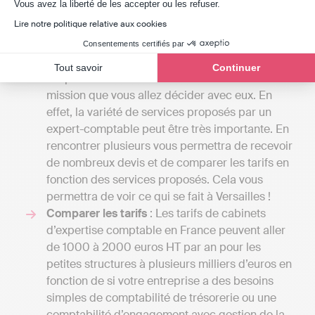
Plusieurs critères sont à prendre en compte pour
Axeptio consent
Vous avez la liberté de les accepter ou les refuser.
comparer des devis d’expert-comptable à Versailles :
Lire notre politique relative aux cookies
Définir vos besoins
: Le tarif de la mission d’un
Consentements certifiés par
cabinet d’expertise comptable peut aller du
Tout savoir
Continuer
simple au double en fonction de la lettre de
mission que vous allez décider avec eux. En
effet, la variété de services proposés par un
expert-comptable peut être très importante. En
rencontrer plusieurs vous permettra de recevoir
de nombreux devis et de comparer les tarifs en
fonction des services proposés. Cela vous
permettra de voir ce qui se fait à Versailles !
Comparer les tarifs
: Les tarifs de cabinets
d’expertise comptable en France peuvent aller
de 1000 à 2000 euros HT par an pour les
petites structures à plusieurs milliers d’euros en
fonction de si votre entreprise a des besoins
simples de comptabilité de trésorerie ou une
comptabilité d’engagement avec gestion de la