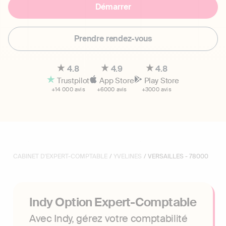
Démarrer
Prendre rendez-vous
4.8
4.9
4.8
Trustpilot
App Store
Play Store
+14 000 avis
+6000 avis
+3000 avis
CABINET D'EXPERT-COMPTABLE
/
YVELINES
/ VERSAILLES - 78000
Indy Option Expert-Comptable
Avec Indy, gérez votre comptabilité