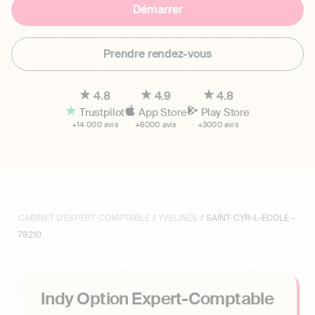
Démarrer
Prendre rendez-vous
4.8
4.9
4.8
Trustpilot
App Store
Play Store
+14 000 avis
+6000 avis
+3000 avis
CABINET D'EXPERT-COMPTABLE
/
YVELINES
/ SAINT-CYR-L-ECOLE -
78210
Indy Option Expert-Comptable