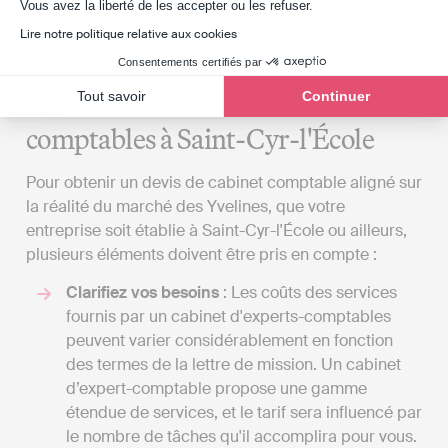
Axeptio consent
Vous avez la liberté de les accepter ou les refuser.
si cela ne s'aligne pas sur vos besoins, pensez à
Lire notre politique relative aux cookies
envisager l'alternative de la comptabilité
dématérialisée.
Consentements certifiés par
Tout savoir
Continuer
Examiner les coûts des services
comptables à Saint-Cyr-l'École
Pour obtenir un devis de cabinet comptable aligné sur
la réalité du marché des Yvelines, que votre
entreprise soit établie à Saint-Cyr-l'École ou ailleurs,
plusieurs éléments doivent être pris en compte :
Clarifiez vos besoins
: Les coûts des services
fournis par un cabinet d'experts-comptables
peuvent varier considérablement en fonction
des termes de la lettre de mission. Un cabinet
d’expert-comptable propose une gamme
étendue de services, et le tarif sera influencé par
le nombre de tâches qu'il accomplira pour vous.