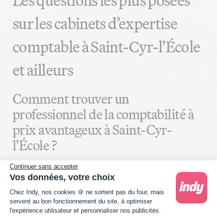
Les questions les plus posées
sur les cabinets d’expertise
comptable à Saint-Cyr-l'École
et ailleurs
Comment trouver un
professionnel de la comptabilité à
prix avantageux à Saint-Cyr-
l'École ?
Pour obtenir un devis d’expert-comptable à Saint-Cyr-
Continuer sans accepter
Vos données, votre choix
l'École à un prix fidèle à ceux pratiqués sur le marché,
Plateforme de Gestion du Consentement : Person
la procédure est claire : examinez les honoraires des
Chez Indy, nos cookies 🍪 ne sortent pas du four, mais
divers experts, cherchez à dénicher l'option offrant le
servent au bon fonctionnement du site, à optimiser
l'expérience utilisateur et personnaliser nos publicités.
meilleur compromis entre qualité, services et coût, et