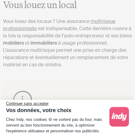
Vous louez un local
Vous louez des locaux ? Une assurance
multirisque
professionnelle
est indispensable. Cette dernière couvre à
la fois la responsabilité de l’auto-entrepreneur et ses biens
mobiliers
et
immobiliers
à usage professionnel.
L’assurance multirisque permet une prise en charge des
réparations et éventuellement un remplacement de votre
matériel en cas de sinistre.
Continuer sans accepter
Vos données, votre choix
Plateforme de Gestion du Consentement : Person
💡 Le saviez-vous ?
Si vous travaillez depuis votre
Chez Indy, nos cookies 🍪 ne sortent pas du four, mais
servent au bon fonctionnement du site, à optimiser
domicile, votre assurance habitation personnelle
l'expérience utilisateur et personnaliser nos publicités.
ne prend pas en charge les sinistres intervenant