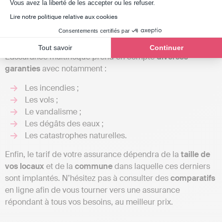
Axeptio consent
Vous avez la liberté de les accepter ou les refuser.
dans le cadre de votre activité professionnelle.
Lire notre politique relative aux cookies
Consentements certifiés par
Tout savoir
Continuer
L’assurance multirisque prend en compte
diverses
garanties
avec notamment :
Les incendies ;
Les vols ;
Le vandalisme ;
Les dégâts des eaux ;
Les catastrophes naturelles.
Enfin, le tarif de votre assurance dépendra de la
taille de
vos locaux
et de la
commune
dans laquelle ces derniers
sont implantés. N’hésitez pas à consulter des
comparatifs
en ligne afin de vous tourner vers une assurance
répondant à tous vos besoins, au meilleur prix.