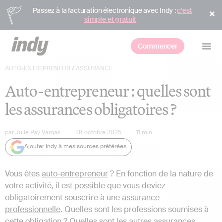
Passez à la facturation électronique avec Indy :
c’est
simple et gratuit
Commencer
AUTO-ENTREPRENEUR
/
ASSURANCE
Auto-entrepreneur : quelles sont
les assurances obligatoires ?
par
Julie Pay Vargas
28 octobre 2025
11
min
Ajouter Indy à mes sources préférées
Vous êtes
auto-entrepreneur
? En fonction de la nature de
votre activité, il est possible que vous deviez
obligatoirement souscrire à une
assurance
professionnelle
. Quelles sont les professions soumises à
cette obligation ? Quelles sont les autres assurances