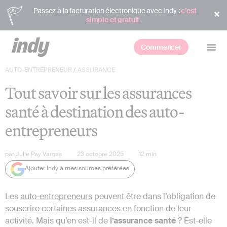
Passez à la facturation électronique avec Indy :
c’est
simple et gratuit
Commencer
AUTO-ENTREPRENEUR
/
ASSURANCE
Tout savoir sur les assurances
santé à destination des auto-
entrepreneurs
par
Julie Pay Vargas
23 octobre 2025
12
min
Ajouter Indy à mes sources préférées
Les
auto-entrepreneurs
peuvent être dans l’obligation de
souscrire certaines assurances
en fonction de leur
activité. Mais qu’en est-il de
l’assurance santé
? Est-elle