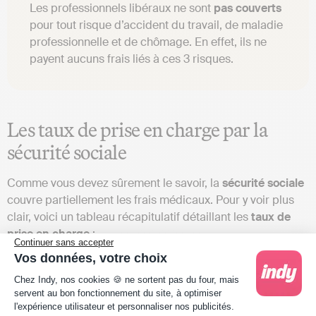
Les professionnels libéraux ne sont
pas couverts
pour tout risque d’accident du travail, de maladie
professionnelle et de chômage. En effet, ils ne
payent aucuns frais liés à ces 3 risques.
Les taux de prise en charge par la
sécurité sociale
Comme vous devez sûrement le savoir, la
sécurité sociale
couvre partiellement les frais médicaux. Pour y voir plus
clair, voici un tableau récapitulatif détaillant les
taux de
prise en charge
:
Continuer sans accepter
Vos données, votre choix
Frais médicaux
Taux de prise
Plateforme de Gestion du Consentement : Person
Chez Indy, nos cookies 🍪 ne sortent pas du four, mais
en charge
servent au bon fonctionnement du site, à optimiser
l'expérience utilisateur et personnaliser nos publicités.