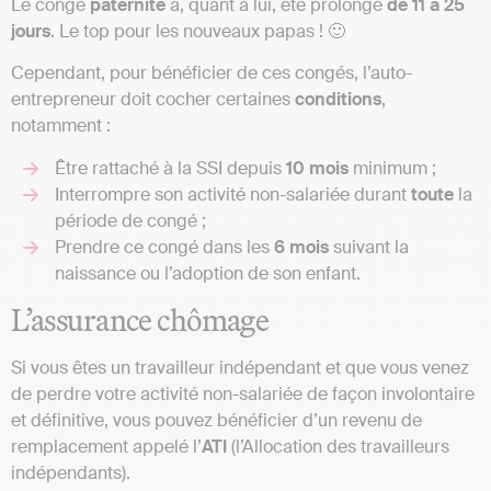
Le congé
paternité
a, quant à lui, été prolongé
de 11 à 25
jours
. Le top pour les nouveaux papas ! 🙂
Cependant, pour bénéficier de ces congés, l’auto-
entrepreneur doit cocher certaines
conditions
,
notamment :
Être rattaché à la SSI depuis
10 mois
minimum ;
Interrompre son activité non-salariée durant
toute
la
période de congé ;
Prendre ce congé dans les
6 mois
suivant la
naissance ou l’adoption de son enfant.
L’assurance chômage
Si vous êtes un travailleur indépendant et que vous venez
de perdre votre activité non-salariée de façon involontaire
et définitive, vous pouvez bénéficier d’un revenu de
remplacement appelé l’
ATI
(l’Allocation des travailleurs
indépendants).