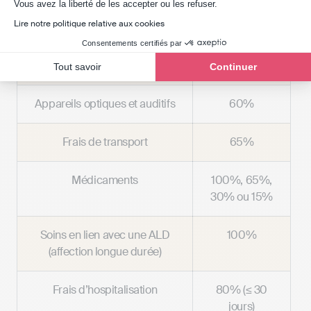
Axeptio consent
Vous avez la liberté de les accepter ou les refuser.
Consultation chez un médecin
70%
Lire notre politique relative aux cookies
généraliste
Consentements certifiés par
Actes paramédicaux
60%
Tout savoir
Continuer
Appareils optiques et auditifs
60%
Frais de transport
65%
Médicaments
100%, 65%,
30% ou 15%
Soins en lien avec une ALD
100%
(affection longue durée)
Frais d’hospitalisation
80% (≤ 30
jours)