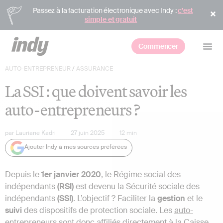
Passez à la facturation électronique avec Indy :
c’est
simple et gratuit
Commencer
AUTO-ENTREPRENEUR
/
ASSURANCE
La SSI : que doivent savoir les
auto-entrepreneurs ?
par
Lauriane Kadri
27 juin 2025
12
min
Ajouter Indy à mes sources préférées
Depuis le
1er janvier 2020
, le Régime social des
indépendants
(RSI)
est devenu la Sécurité sociale des
indépendants
(SSI)
. L’objectif ? Faciliter la
gestion
et le
suivi
des dispositifs de protection sociale. Les
auto-
entrepreneurs
sont donc affiliés directement à la Caisse