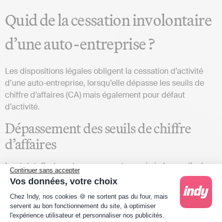
Quid de la cessation involontaire
d’une auto-entreprise ?
Les dispositions légales obligent la cessation d’activité
d’une auto-entreprise, lorsqu’elle dépasse les seuils de
chiffre d’affaires (CA) mais également pour défaut
d’activité.
Dépassement des seuils de chiffre
d’affaires
Le statut d’auto-entrepreneur est soumis à des seuils de
Continuer sans accepter
CA. Ainsi, pour pouvoir exercer en auto-entreprise, il sera
Vos données, votre choix
nécessaire de respecter des
seuils
de chiffre d’affaires
Plateforme de Gestion du Consentement : Person
Chez Indy, nos cookies 🍪 ne sortent pas du four, mais
fixés par la loi. Ces plafonds dépendent de la nature de
servent au bon fonctionnement du site, à optimiser
l’activité, ils sont de :
l'expérience utilisateur et personnaliser nos publicités.