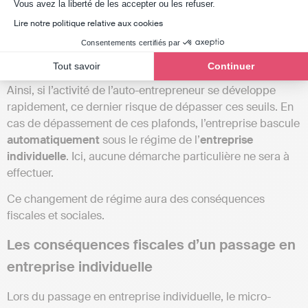
Axeptio consent
Vous avez la liberté de les accepter ou les refuser.
203 100 €
par an pour les activités de vente de
Lire notre politique relative aux cookies
marchandises ;
Consentements certifiés par
83 600 €
par an pour les activités de prestation de
services.
Tout savoir
Continuer
Ainsi, si l’activité de l’auto-entrepreneur se développe
rapidement, ce dernier risque de dépasser ces seuils. En
cas de dépassement de ces plafonds, l’entreprise bascule
automatiquement
sous le régime de l’
entreprise
individuelle
. Ici, aucune démarche particulière ne sera à
effectuer.
Ce changement de régime aura des conséquences
fiscales et sociales.
Les conséquences fiscales d’un passage en
entreprise individuelle
Lors du passage en entreprise individuelle, le micro-