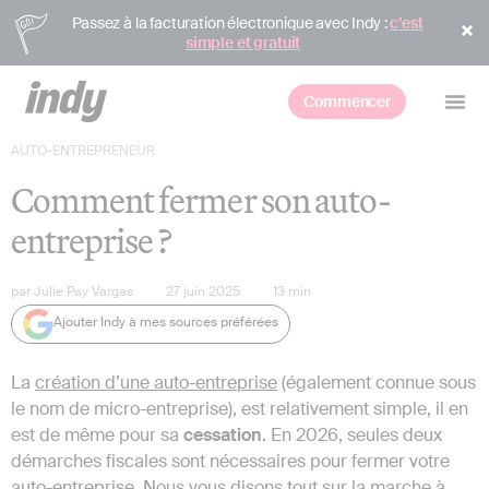
Passez à la facturation électronique avec Indy :
c’est
simple et gratuit
Commencer
AUTO-ENTREPRENEUR
Comment fermer son auto-
entreprise ?
par
Julie Pay Vargas
27 juin 2025
13
min
Ajouter Indy à mes sources préférées
La
création d’une auto-entreprise
(également connue sous
le nom de micro-entreprise), est relativement simple, il en
est de même pour sa
cessation
. En 2026, seules deux
démarches fiscales sont nécessaires pour fermer votre
auto-entreprise
. Nous vous disons tout sur la marche à