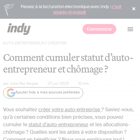
Passez à la facturation électronique avec Indy :
c’est
simple et gratuit
Commencer
AUTO-ENTREPRENEUR
/
CRÉATION
Comment cumuler statut d’auto-
entrepreneur et chômage ?
par
Julie Pay Vargas
27 juin 2025
12
min
Ajouter Indy à mes sources préférées
Vous souhaitez
créer votre auto-entreprise
? Saviez-vous,
qu’à certaines conditions bien précises, vous pouvez
cumuler le
statut d’auto-entrepreneur
et les allocations-
chômage ? Quelles sont les aides à votre disposition ?
Comment en bénéficier ? Nous vous expliquons tout !