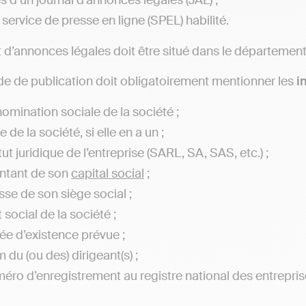
s d’un journal d’annonces légales (JAL) ;
 service de presse en ligne (SPEL) habilité.
 d’annonces légales doit être situé dans le département
 de publication doit obligatoirement mentionner les
i
nomination sociale de la société ;
le de la société, si elle en a un ;
tut juridique de l’entreprise (SARL, SA, SAS, etc.) ;
ntant de son
capital social
;
esse de son siège social ;
t social de la société ;
rée d’existence prévue ;
 du (ou des) dirigeant(s) ;
méro d’enregistrement au registre national des entrepris