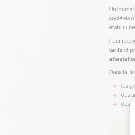
Un journal
sociétés o
établit une
Pour recev
tarifs
et pr
attestatio
Dans la li
les g
des si
des j