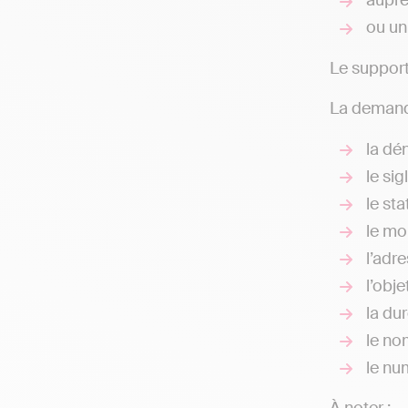
auprè
ou un
Le support
La demande
la dé
le sig
le sta
le mo
l’adr
l’obje
la du
le nom
le nu