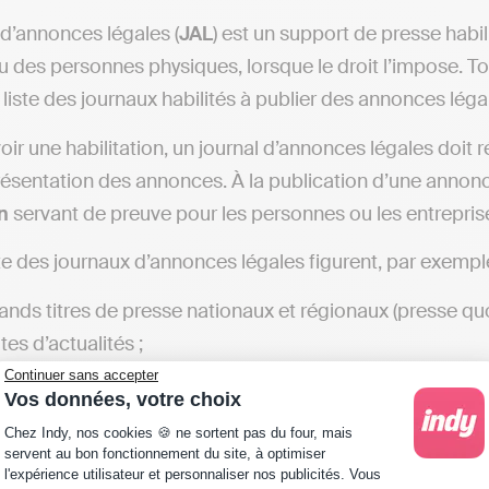
 d’annonces légales (
JAL
) est un support de presse habil
u des personnes physiques, lorsque le droit l’impose. T
 liste des journaux habilités à publier des annonces léga
oir une habilitation, un journal d’annonces légales doit
ésentation des annonces. À la publication d’une annonce l
n
servant de preuve pour les personnes ou les entrepri
ste des journaux d’annonces légales figurent, par exemple
rands titres de presse nationaux et régionaux (presse quo
tes d’actualités ;
ournaux spécialisés en économie…
Continuer sans accepter
Vos données, votre choix
Plateforme de Gestion du Consentement : Personna
Chez Indy, nos cookies 🍪 ne sortent pas du four, mais
servent au bon fonctionnement du site, à optimiser
l'expérience utilisateur et personnaliser nos publicités. Vous
💡 Bon à savoir : une annonce légale peut également