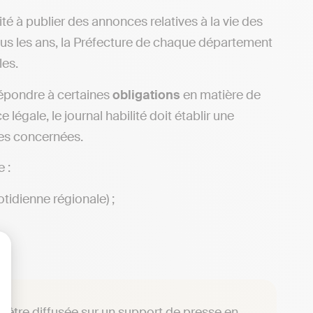
ité à publier des annonces relatives à la vie des
ous les ans, la Préfecture de chaque département
les.
 répondre à certaines
obligations
en matière de
égale, le journal habilité doit établir une
ses concernées.
 :
tidienne régionale) ;
lisez vos Options
 être diffusée sur un support de presse en