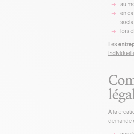
au mo
en ca
socia
lors d
Les
entre
individuell
Comm
léga
À la créati
demande d