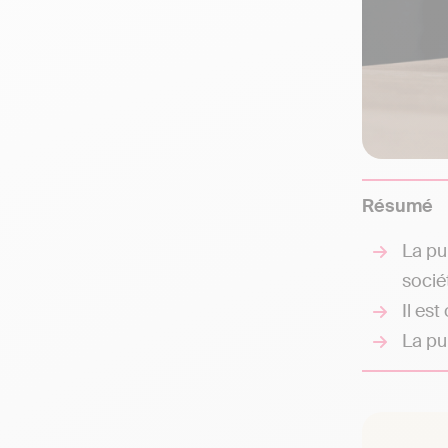
Résumé
La pu
sociét
Il es
La pu