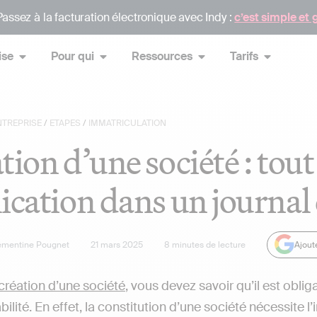
assez à la facturation électronique avec Indy :
c’est simple et 
ise
Pour qui
Ressources
Tarifs
NTREPRISE
/
ETAPES
/
IMMATRICULATION
tion d’une société : tout 
ication dans un journal
émentine Pougnet
21 mars 2025
8
minutes de lecture
Ajout
création d’une société
, vous devez savoir qu’il est obli
ilité. En effet, la constitution d’une société nécessite 