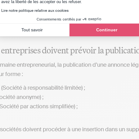
Axeptio consent
avez la liberté de les accepter ou les refuser.
ligne (SPEL). La notion de supports habilités à la p
Lire notre politique relative aux cookies
donc à la fois les journaux d’annonces légales (JAL) 
Consentements certifiés par
Tout savoir
Continuer
 entreprises doivent prévoir la publicati
maine entrepreneurial, la publication d’une annonce léga
ur forme :
(Société à responsabilité limitée) ;
ociété anonyme) ;
Société par actions simplifiée) ;
 sociétés doivent procéder à une insertion dans un supp