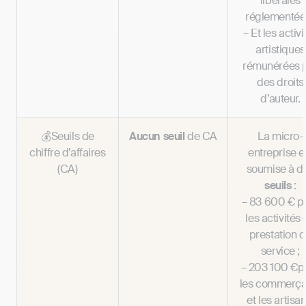
libérales
réglementées
– Et les activi
artistiques
rémunérées 
des droits
d’auteur.
💰Seuils de
Aucun seuil
de CA
La micro-
chiffre d’affaires
entreprise e
(CA)
soumise à d
seuils
:
– 83 600 € p
les activités
prestation 
service ;
– 203 100 €p
les commerça
et les artisan