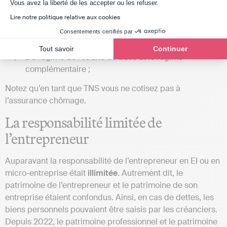
Axeptio consent
Vous avez la liberté de les accepter ou les refuser.
d’accident ;
Lire notre politique relative aux cookies
D’un congé maternité et paternité ;
Des mêmes droits que les salariés en matière de
Consentements certifiés par
prestations familiales de la CAF ;
Tout savoir
Continuer
Du régime de retraite de base et le régime
complémentaire ;
Notez qu’en tant que TNS vous ne cotisez pas à
l’assurance chômage.
La responsabilité limitée de
l’entrepreneur
Auparavant la responsabilité de l’entrepreneur en EI ou en
micro-entreprise était
illimitée
. Autrement dit, le
patrimoine de l’entrepreneur et le patrimoine de son
entreprise étaient confondus. Ainsi, en cas de dettes, les
biens personnels pouvaient être saisis par les créanciers.
Depuis 2022, le patrimoine professionnel et le patrimoine