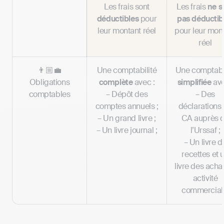
Les frais sont
Les frais
ne s
déductibles
pour
pas déductib
leur montant réel
pour leur mon
réel
👨🏼‍💼
Une comptabilité
Une comptabil
Obligations
complète
avec :
simplifiée
ave
comptables
– Dépôt des
– Des
comptes annuels ;
déclarations
– Un grand livre ;
CA auprès 
– Un livre journal ;
l’Urssaf ;
– Un livre d
recettes et 
livre des achat
activité
commercial