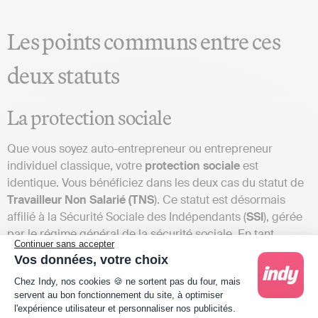
Les points communs entre ces
deux statuts
La protection sociale
Que vous soyez auto-entrepreneur ou entrepreneur
individuel classique, votre
protection sociale
est
identique. Vous bénéficiez dans les deux cas du statut de
Travailleur Non Salarié (TNS
). Ce statut est désormais
affilié à la Sécurité Sociale des Indépendants (
SSI
), gérée
par le régime général de la sécurité sociale. En tant
Continuer sans accepter
qu’entrepreneur individuel, vous bénéficiez :
Vos données, votre choix
Plateforme de Gestion du Consentement : Person
De remboursements des frais médicaux identiques à
Chez Indy, nos cookies 🍪 ne sortent pas du four, mais
ceux du régime général des salariés ;
servent au bon fonctionnement du site, à optimiser
l'expérience utilisateur et personnaliser nos publicités.
D’indemnités journalières en cas de maladie ou