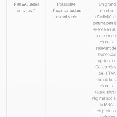
👩🏽‍💼Quelles
Possibilité
Un grand
activités ?
d’exercer
toutes
nombre
les activités
d’activités
n
pourra pas
ê
exercé en au
entreprise 
– Les activit
relevant de
bénéfices
agricoles ;
– Celles relev
de la TVA
immobilière
– Les activit
rattachées 
régime social
la MSA ;
– Les profess