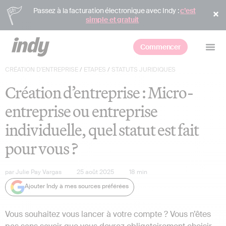
Passez à la facturation électronique avec Indy :
c’est
simple et gratuit
Commencer
CRÉATION D'ENTREPRISE
/
ETAPES
/
STATUTS JURIDIQUES
Création d’entreprise : Micro-
entreprise ou entreprise
individuelle, quel statut est fait
pour vous ?
par
Julie Pay Vargas
25 août 2025
18
min
Ajouter Indy à mes sources préférées
Vous souhaitez vous lancer à votre compte ? Vous n’êtes