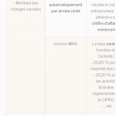
– Montant des
automatiquement
retraite le mi
charges sociales
par année civile
entrepreneur 
atteindre u
chiffre d’affai
minimum
environ
45%
Le taux
varie
fonction d
l’activité :
– 25,60 % pou
majorité des c
– 23,20 % p
les activité
libérales
réglementée
la CIPAV ;
– …etc