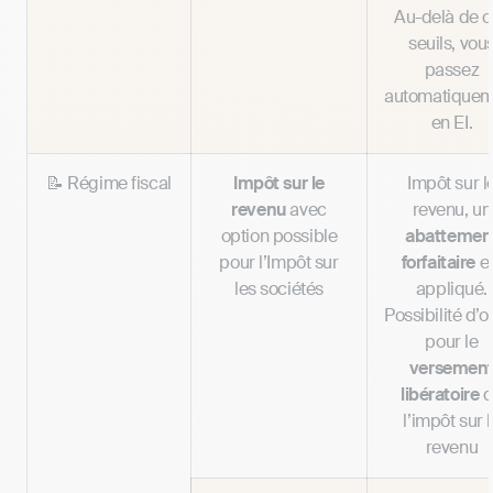
Au-delà de 
seuils, vou
passez
automatiquem
en EI.
📝 Régime fiscal
Impôt sur le
Impôt sur l
revenu
avec
revenu, un
option possible
abattemen
pour l’Impôt sur
forfaitaire
e
les sociétés
appliqué.
Possibilité d’o
pour le
versemen
libératoire
d
l’impôt sur 
revenu