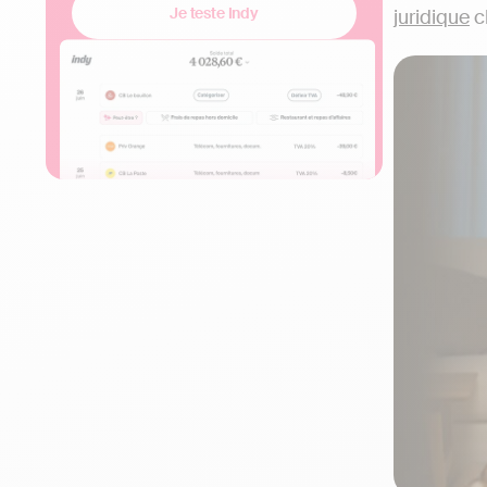
Je teste Indy
juridique
c