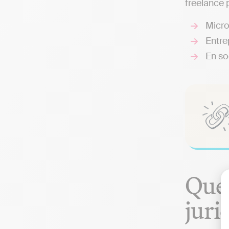
freelance p
Micro
Entrep
En so
Quel
juri