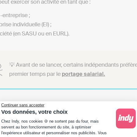
eut exercer son activité en tant que :
-entreprise ;
rise individuelle (EI) ;
ciété (en SASU ou en EURL).
💡 Avant de se lancer, certains indépendants préfère
premier temps par le
portage salarial.
le imposition en foncti
Continuer sans accepter
Vos données, votre choix
Plateforme de Gestion du Consentement : Personna
dique ?
Chez Indy, nos cookies 🍪 ne sortent pas du four, mais
servent au bon fonctionnement du site, à optimiser
l'expérience utilisateur et personnaliser nos publicités. Vous