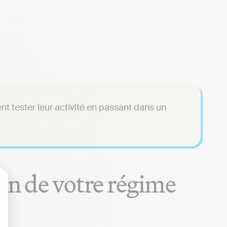
nt tester leur activité en passant dans un
on de votre régime
lisez vos Options