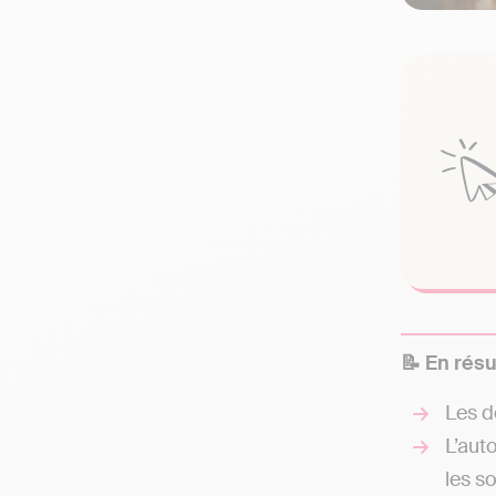
📝 En rés
Les d
L’aut
les s