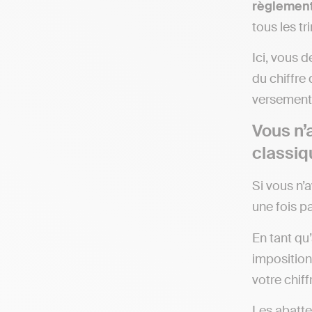
règlement
tous les tr
Ici, vous 
du chiffre
versement 
Vous n’
classiq
Si vous n’
une fois p
En tant qu
imposition
votre chiff
Les abatte