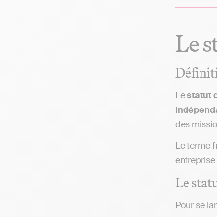
Le s
Définit
Le
statut 
indépend
des missio
Le terme f
entreprise 
Le stat
Pour se la