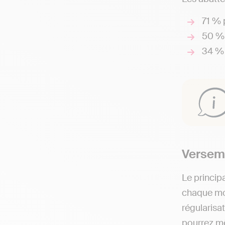
71 % 
50 % 
34 % 
Verseme
Le princip
chaque moi
régularisa
pourrez m