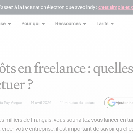
assez à la facturation électronique avec Indy :
c’est simple et 
ise
Pour qui
Ressources
Tarifs
ts en freelance : quelle
ctuer ?
lie Pay Vargas
14 avril 2026
14
minutes de lecture
Ajouter In
milliers de Français, vous souhaitez vous lancer en t
 créer votre entreprise, il est important de savoir qu’ell