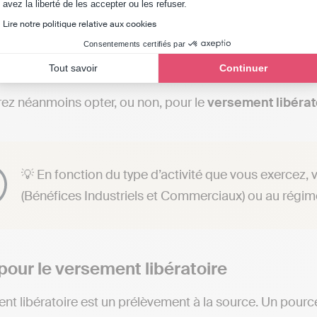
Axeptio consent
avez la liberté de les accepter ou les refuser.
ro-entreprise
Lire notre politique relative aux cookies
Consentements certifiés par
vous êtes imposé à l’
impôt sur le revenu (IR)
, sans aucu
Tout savoir
Continuer
ez néanmoins opter, ou non, pour le
versement libérat
💡 En fonction du type d’activité que vous exercez, v
(Bénéfices Industriels et Commerciaux) ou au régi
pour le versement libératoire
nt libératoire est un prélèvement à la source. Un pourc