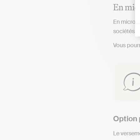
En mic
En micro, 
sociétés.
Vous pourr
Option 
Le verseme