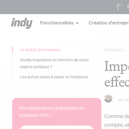
P
Fonctionnalités
Création d'entrepr
Le statut de freelance
FREELANCE
Impô
Quelle imposition en fonction de votre
régime juridique ?
effe
Les autres taxes à payer en freelance
par
Ju
Vos déclarations disponibles en
quelques clics !
Comme des 
compte, et