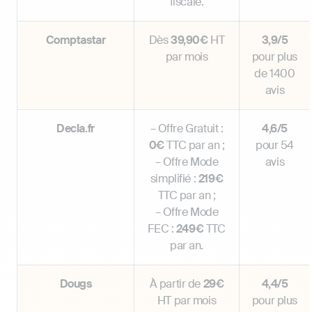
fiscale.
Comptastar
Dès
39,90€
HT
3,9/5
par mois
pour plus
de 1400
avis
Decla.fr
– Offre Gratuit :
4,6/5
0€
TTC par an ;
pour 54
– Offre Mode
avis
simplifié :
219€
TTC par an ;
– Offre Mode
FEC :
249€
TTC
par an.
Dougs
À partir de
29€
4,4/5
HT par mois
pour plus