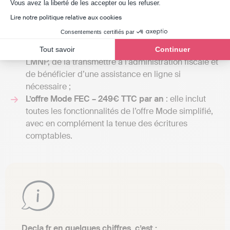
Axeptio consent
Vous avez la liberté de les accepter ou les refuser.
L’offre Gratuit – 0€ TTC par an
: elle comprend
Lire notre politique relative aux cookies
seulement la gestion fiscale de votre LMNP ;
Consentements certifiés par
L’offre Mode simplifié – 219€ TTC par an
: cette
formule vous permet de générer votre déclaration
Tout savoir
Continuer
LMNP, de la transmettre à l’administration fiscale et
de bénéficier d’une assistance en ligne si
nécessaire ;
L’offre Mode FEC – 249€ TTC par an
: elle inclut
toutes les fonctionnalités de l’offre Mode simplifié,
avec en complément la tenue des écritures
comptables.
Decla.fr en quelques chiffres, c’est :