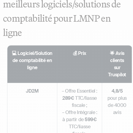
meilleurs logiciels/solutions de
comptabilité pour LMNP en
ligne
💻 Logiciel/Solution
💰 Prix
🌟 Avis
de comptabilité en
clients
ligne
sur
Truspilot
JD2M
– Offre Essentiel :
4,8/5
289€
TTC/liasse
pour plus
fiscale ;
de 4000
– Offre Intégrale :
avis
à partir de
599€
TTC/liasse