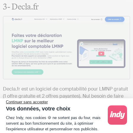
3- Decla.fr
Decla.fr est un logiciel de comptabilité pour LMNP gratuit
(1 offre gratuite et 2 offres payantes). Nul besoin de faire
Continuer sans accepter
appel à un
comptable spécialisé en location meublée
,
Vos données, votre choix
cette solution en ligne vous guide pas à pas dans
Plateforme de Gestion du Consentement : Person
l’établissement de votre
déclaration LMNP
.
Chez Indy, nos cookies 🍪 ne sortent pas du four, mais
servent au bon fonctionnement du site, à optimiser
Decla.fr propose
3 offres
à destination des LMNP :
l'expérience utilisateur et personnaliser nos publicités.