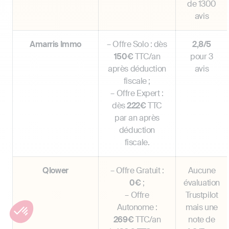
de 1300
avis
Amarris Immo
– Offre Solo : dès
2,8/5
150€
TTC/an
pour 3
après déduction
avis
fiscale ;
– Offre Expert :
dès
222€
TTC
par an après
déduction
fiscale.
Qlower
– Offre Gratuit :
Aucune
0€
;
évaluation
– Offre
Trustpilot
Autonome :
mais une
269€
TTC/an
note de