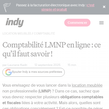
Passez à la facturation électronique avec Indy :
c’est
simple et gratuit
Commencer
LOCATION MEUBLÉE
/
COMPTABILITÉ
Comptabilité LMNP en ligne : ce
qu’il faut savoir !
par
Lauriane Kadri
12 septembre 2025
15
min
Ajouter Indy à mes sources préférées
Vous envisagez de vous lancer dans la
location meublée
non professionnelle (
LMNP
) ? Dans ce cas, sachez que
vous devrez respecter plusieurs
obligations comptables
et fiscales
liées à votre activité. Mais alors, quelles sont
ces obligations concrètement ? Est-ce possible de gérer