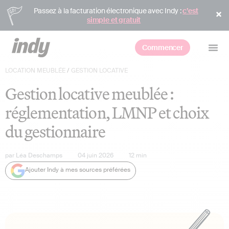
Passez à la facturation électronique avec Indy :
c’est
simple et gratuit
Commencer
LOCATION MEUBLÉE
/
GESTION LOCATIVE
Gestion locative meublée :
réglementation, LMNP et choix
du gestionnaire
par
Léa Deschamps
04 juin 2026
12
min
Ajouter Indy à mes sources préférées