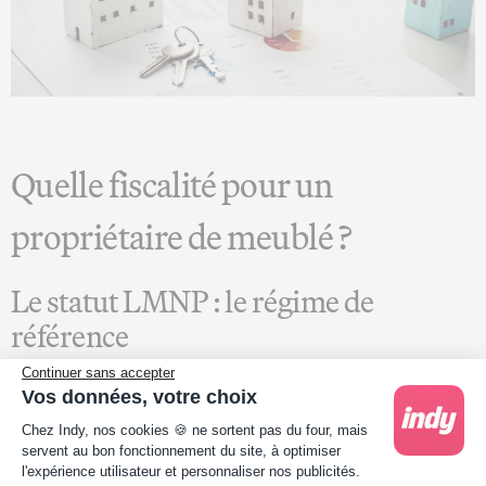
Quelle fiscalité pour un
propriétaire de meublé ?
Le statut LMNP : le régime de
référence
Continuer sans accepter
La grande majorité des propriétaires qui louent un ou
Vos données, votre choix
plusieurs logements meublés sans en faire leur activité
Plateforme de Gestion du Consentement : Person
Chez Indy, nos cookies 🍪 ne sortent pas du four, mais
principale relèvent du statut de Loueur en Meublé Non
servent au bon fonctionnement du site, à optimiser
Professionnel, dit
LMNP
. Ce statut s’applique dès lors que
l'expérience utilisateur et personnaliser nos publicités.