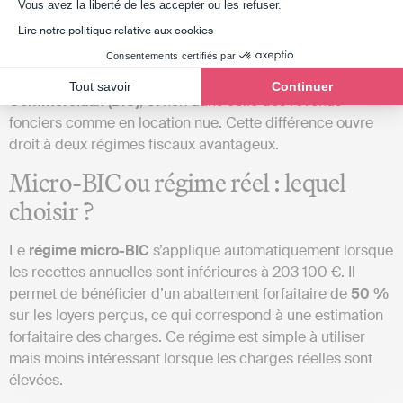
les recettes locatives annuelles ne dépassent pas 23 000
Axeptio consent
Vous avez la liberté de les accepter ou les refuser.
€ ou restent inférieures aux autres revenus du foyer fiscal.
Lire notre politique relative aux cookies
Les revenus issus de la location meublée sont imposés
Consentements certifiés par
dans la catégorie des
Bénéfices Industriels et
Tout savoir
Continuer
Commerciaux (BIC)
, et non dans celle des revenus
fonciers comme en location nue. Cette différence ouvre
droit à deux régimes fiscaux avantageux.
Micro-BIC ou régime réel : lequel
choisir ?
Le
régime micro-BIC
s’applique automatiquement lorsque
les recettes annuelles sont inférieures à 203 100 €. Il
permet de bénéficier d’un abattement forfaitaire de
50 %
sur les loyers perçus, ce qui correspond à une estimation
forfaitaire des charges. Ce régime est simple à utiliser
mais moins intéressant lorsque les charges réelles sont
élevées.