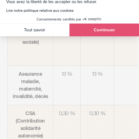
Axeptio consent
Vous avez la liberté de les accepter ou les refuser.
CRDS
0,5 %
0,5 %
Lire notre politique relative aux cookies
(Contribution
pour le
Consentements certifiés par
remboursement
Tout savoir
Continuer
de la dette
sociale)
Assurance
13 %
13 %
maladie,
maternité,
invalidité, décès
CSA
0,30 %
0,30 %
(Contribution
solidarité
autonomie)