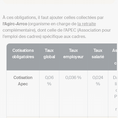
À ces obligations, il faut ajouter celles collectées par
l’Agirc-Arrco
(organisme en charge de
la retraite
complémentaire), dont celle de l’APEC (Association pour
l’emploi des cadres) spécifique aux cadres.
Cotisations
Taux
Taux
Taux
Ass
obligatoires
global
employeur
salarié
c
Cotisation
0,06
0,036 %
0,024
Da
Apec
%
%
l
d
P
m