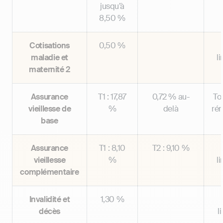
jusqu’à
8,50 %
Cotisations
0,50 %
maladie et
l
maternité 2
Assurance
T1 : 17,87
0,72 % au-
Tot
vieillesse de
%
delà
ré
base
Assurance
T1 : 8,10
T2 : 9,10 %
vieillesse
%
l
complémentaire
Invalidité et
1,30 %
décès
l