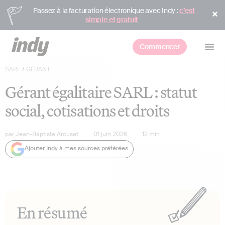
Passez à la facturation électronique avec Indy :
c’est
simple et gratuit
Commencer
SARL
/
GÉRANT
Gérant égalitaire SARL : statut
social, cotisations et droits
par
Jean-Baptiste Arcuset
01 juin 2026
12
min
Ajouter Indy à mes sources préférées
En résumé