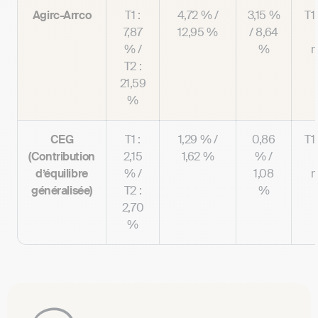
Agirc-Arrco
T1 :
4,72 % /
3,15 %
T1
7,87
12,95 %
/ 8,64
% /
%
m
T2 :
21,59
%
CEG
T1 :
1,29 % /
0,86
T1
(Contribution
2,15
1,62 %
% /
d’équilibre
% /
1,08
m
généralisée)
T2 :
%
2,70
%