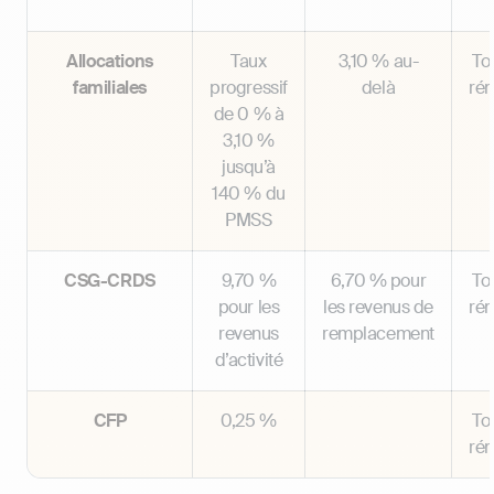
Allocations
Taux
3,10 % au-
Tot
familiales
progressif
delà
ré
de 0 % à
3,10 %
jusqu’à
140 % du
PMSS
CSG-CRDS
9,70 %
6,70 % pour
Tot
pour les
les revenus de
ré
revenus
remplacement
d’activité
CFP
0,25 %
Tot
ré