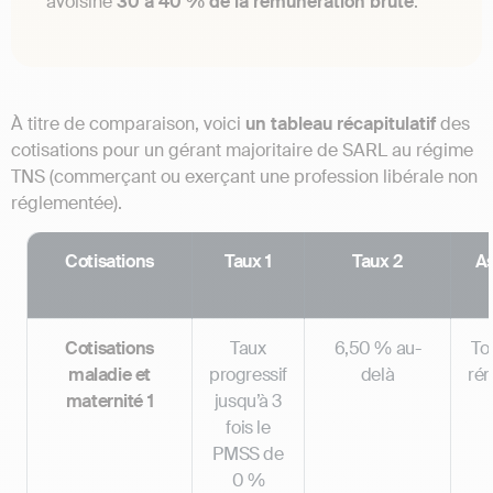
avoisine
30 à 40 % de la rémunération brute
.
À titre de comparaison, voici
un tableau récapitulatif
des
cotisations pour un gérant majoritaire de SARL au régime
TNS (commerçant ou exerçant une profession libérale non
réglementée).
Cotisations
Taux 1
Taux 2
As
Cotisations
Taux
6,50 % au-
Tot
maladie et
progressif
delà
ré
maternité 1
jusqu’à 3
fois le
PMSS de
0 %