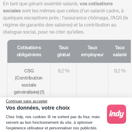
En tant que gérant assimilé salarié,
vos cotisations
sociales
sont les mêmes que celles d’un salarié cadre, à
quelques exceptions près : l’assurance chômage, l’AGS (le
régime de garantie des salaires) et la contribution au
dialogue social, pour ne citer qu’elles.
Cotisations
Taux
Taux
Taux
obligatoires
global
employeur
salarié
CSG
9,2 %
9,2 %
(Contribution
sociale
généralisée) (1)
Continuer sans accepter
Vos données, votre choix
Plateforme de Gestion du Consentement : Person
Chez Indy, nos cookies 🍪 ne sortent pas du four, mais
servent au bon fonctionnement du site, à optimiser
l'expérience utilisateur et personnaliser nos publicités.