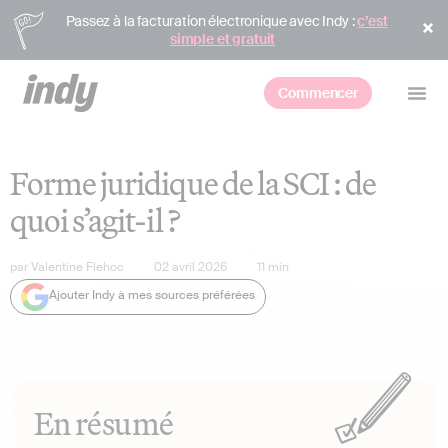
Passez à la facturation électronique avec Indy :
c’est
simple et gratuit
Commencer
Forme juridique de la SCI : de
quoi s’agit-il ?
par
Valentine Flehoc
02 avril 2026
11
min
Ajouter Indy à mes sources préférées
En résumé