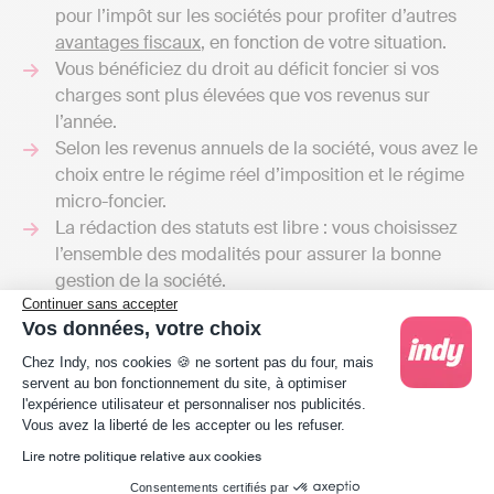
pour l’impôt sur les sociétés pour profiter d’autres
avantages fiscaux
, en fonction de votre situation.
Vous bénéficiez du droit au déficit foncier si vos
charges sont plus élevées que vos revenus sur
l’année.
Selon les revenus annuels de la société, vous avez le
choix entre le régime réel d’imposition et le régime
micro-foncier.
La rédaction des statuts est libre : vous choisissez
l’ensemble des modalités pour assurer la bonne
gestion de la société.
Continuer sans accepter
La transmission du patrimoine est simplifiée pour
Vos données, votre choix
une SCI familiale, où le régime de l’indivision et le
Plateforme de Gestion du Consentement : Person
règlement de bien des frais (succession, donation…)
Chez Indy, nos cookies 🍪 ne sortent pas du four, mais
servent au bon fonctionnement du site, à optimiser
ne s’appliquent pas.
l'expérience utilisateur et personnaliser nos publicités.
Axeptio consent
Vous avez la liberté de les accepter ou les refuser.
Le statut juridique de la SCI représente bien des
avantages pour ceux qui veulent gérer un patrimoine
Lire notre politique relative aux cookies
immobilier. La gestion est flexible, car vous êtes libres de
Consentements certifiés par