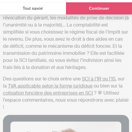
définir les statuts de la société lorsque vous les rédigez.
Tout savoir
Continuer
Vous choisissez les modalités de nomination ou de
révocation du gérant, les modalités de prise de décision (à
l’unanimité ou à la majorité)… La comptabilité est
simplifiée si vous choisissez le régime fiscal de l’impôt sur
le revenu. De plus, vous avez le droit à des aides en cas
de déficit, comme le mécanisme du déficit foncier. Et la
transmission du patrimoine immobilier ? Elle est facilitée
pour la SCI familiale, où vous évitez l’indivision ainsi les
frais liés à la donation et aux héritages.
Des questions sur le choix entre une
SCI à l’IR ou l’IS
, sur
la
TVA applicable selon la forme juridique
ou bien sur la
cotisation foncière des entreprises en SCI
? 💬 Utilisez
l’espace commentaires, nous vous répondrons avec plaisir
!