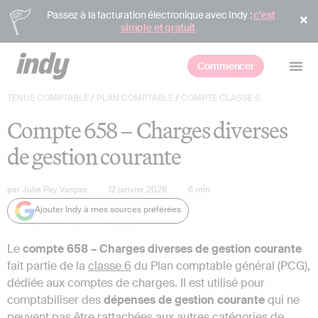
Passez à la facturation électronique avec Indy :
c’est
simple et gratuit
Commencer
TENUE COMPTABLE
/
PLAN COMPTABLE
/
COMPTE CLASSE 6
Compte 658 – Charges diverses
de gestion courante
par
Julie Pay Vargas
12 janvier 2026
6
min
Ajouter Indy à mes sources préférées
Le
compte 658 – Charges diverses de gestion courante
fait partie de la
classe 6
du Plan comptable général (PCG),
dédiée aux comptes de charges. Il est utilisé pour
comptabiliser des
dépenses de gestion courante
qui ne
peuvent pas être rattachées aux autres catégories de