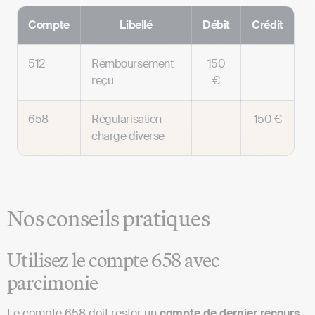
Compte
Libellé
Débit
Crédit
512
Remboursement
150
reçu
€
658
Régularisation
150 €
charge diverse
Nos conseils pratiques
Utilisez le compte 658 avec
parcimonie
Le compte 658 doit rester un
compte de dernier recours
.