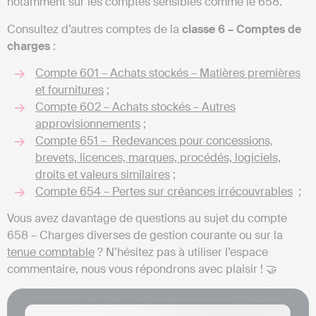
notamment sur les comptes sensibles comme le 658.
Consultez d’autres comptes de la
classe 6 – Comptes de
charges
:
Compte 601 – Achats stockés – Matières premières
et fournitures
;
Compte 602 – Achats stockés – Autres
approvisionnements
;
Compte 651 – Redevances pour concessions,
brevets, licences, marques, procédés, logiciels,
droits et valeurs similaires
;
Compte 654 – Pertes sur créances irrécouvrables
;
Vous avez davantage de questions au sujet du compte
658 – Charges diverses de gestion courante ou sur la
tenue comptable
? N’hésitez pas à utiliser l’espace
commentaire, nous vous répondrons avec plaisir ! 🤝