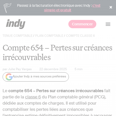
Passez à la facturation électronique avec Indy :
c’est
simple et gratuit
Commencer
TENUE COMPTABLE
/
PLAN COMPTABLE
/
COMPTE CLASSE 6
Compte 654 – Pertes sur créances
irrécouvrables
par
Julie Pay Vargas
22 décembre 2025
5
min
Ajouter Indy à mes sources préférées
Le
compte 654 – Pertes sur créances irrécouvrables
fait
partie de la
classe 6
du Plan comptable général (PCG),
dédiée aux comptes de charges. Il est utilisé pour
comptabiliser les pertes liées aux créances que
l’entreprise estime définitivement impossibles à recouvrer,