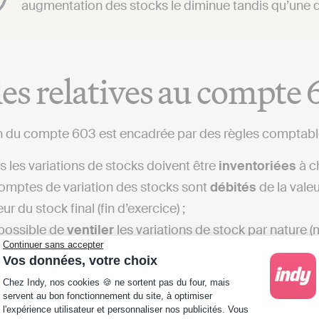
augmentation des stocks le diminue tandis qu’une d
es relatives au compte 
ion du compte 603 est encadrée par des règles comptable
s les variations de stocks doivent être
inventoriées
à c
omptes de variation des stocks sont
débités
de la valeu
eur du stock final (fin d’exercice) ;
t possible de
ventiler
les variations de stock par nature 
Continuer sans accepter
eure analyse des charges.
Vos données, votre choix
Plateforme de Gestion du Consentement : Personna
Chez Indy, nos cookies 🍪 ne sortent pas du four, mais
servent au bon fonctionnement du site, à optimiser
l'expérience utilisateur et personnaliser nos publicités. Vous