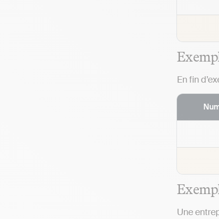
Exemple
En fin d’e
Num
Exemple
Une entrep