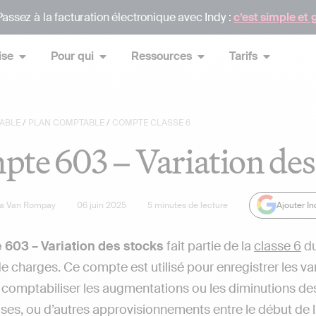
assez à la facturation électronique avec Indy :
c’est simple et 
ise
Pour qui
Ressources
Tarifs
ABLE
/
PLAN COMPTABLE
/
COMPTE CLASSE 6
te 603 – Variation des
sa Van Rompay
06 juin 2025
5
minutes de lecture
Ajouter I
 603 – Variation des stocks
fait partie de la
classe 6
d
 charges. Ce compte est utilisé pour enregistrer les vari
comptabiliser les augmentations ou les diminutions de
es, ou d’autres approvisionnements entre le début de l’