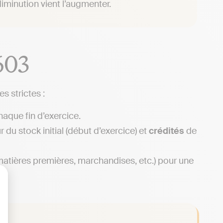
iminution vient l’augmenter.
603
s strictes :
haque fin d’exercice.
r du stock initial (début d’exercice) et
crédités
de
(matières premières, marchandises, etc.) pour une
lisez vos Options