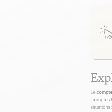
Expl
Le
compte
(comptes 6
situations 