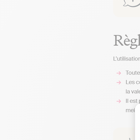
Règl
L’utilisat
Toute
Les c
la val
Il es
meill