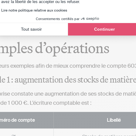
Axeptio consent
Le saviez-vous ? La
comptabilité en ligne
facilite 
avez la liberté de les accepter ou les refuser.
en automatisant leur enregistrement.
Lire notre politique relative aux cookies
Consentements certifiés par
Tout savoir
Continuer
ples d’opérations
ieurs exemples afin de mieux comprendre le compte 603 
 1 : augmentation des stocks de matièr
rise constate une augmentation de ses stocks de matièr
 de 1 000 €. L’écriture comptable est :
méro de compte
Libellé