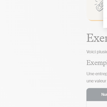
Exem
Voici plus
Exemple
Une entrep
une valeur
Nu