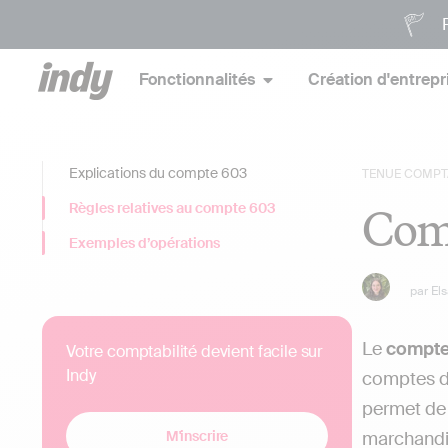
P
Fonctionnalités
Création d'entrepr
Explications du compte 603
TENUE COMPT
Comp
Règles relatives au compte 603
Exemples d’opérations
par
El
Le
compte
Votre comptabilité devient facile sur
Indy
comptes de
permet de 
M'inscrire
marchandis