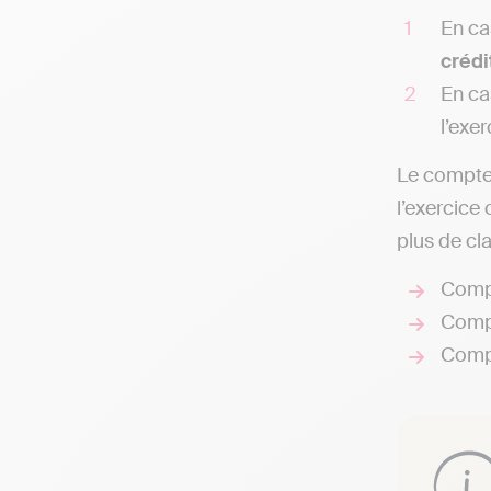
En ca
crédi
En ca
l’exe
Le compte 
l’exercice
plus de cla
Compt
Compt
Compt