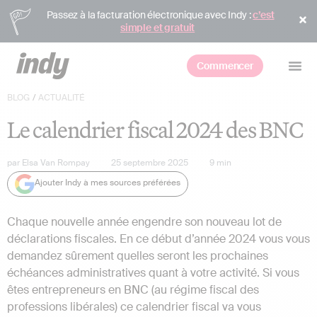
Passez à la facturation électronique avec Indy :
c’est
simple et gratuit
Commencer
BLOG
/
ACTUALITÉ
Le calendrier fiscal 2024 des BNC
par
Elsa Van Rompay
25 septembre 2025
9
min
Ajouter Indy à mes sources préférées
Chaque nouvelle année engendre son nouveau lot de
déclarations fiscales. En ce début d’année 2024 vous vous
demandez sûrement quelles seront les prochaines
échéances administratives quant à votre activité. Si vous
êtes entrepreneurs en BNC (au régime fiscal des
professions libérales) ce calendrier fiscal va vous