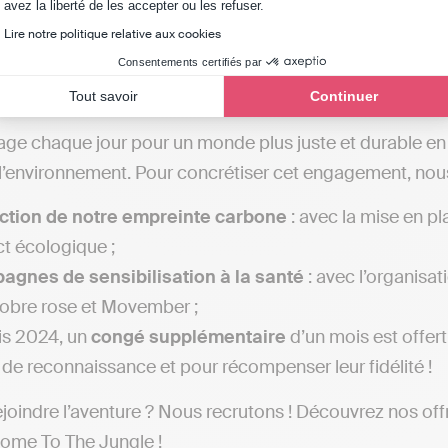
Axeptio consent
avez la liberté de les accepter ou les refuser.
Lire notre politique relative aux cookies
 engagements RSE
Consentements certifiés par
Tout savoir
Continuer
gage chaque jour pour un monde plus juste et durable e
 l’environnement. Pour concrétiser cet engagement, nou
ction de notre empreinte carbone
: avec la mise en pl
t écologique ;
pagnes
de sensibilisation
à la santé
: avec l’organisat
obre rose et Movember ;
s 2024, un
congé
supplémentaire
d’un mois est offert
 de reconnaissance et pour récompenser leur fidélité !
ejoindre l’aventure ? Nous recrutons ! Découvrez nos of
ome To The Jungle
!