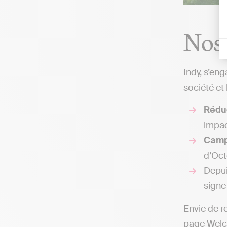
Nos
Indy, s’en
société et
Rédu
impac
Cam
d’Oct
Depui
signe
Envie de r
page
Welc