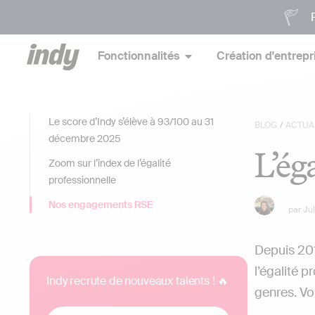
P
Fonctionnalités
Création d'entrepr
Le score d’Indy s’élève à 93/100 au 31
BLOG
/
ACTUA
décembre 2025
L’ég
Zoom sur l’index de l’égalité
professionnelle
Nos engagements RSE
par
Ju
Depuis 201
l’égalité 
Indy recrute de nouveaux talents ! 🔥
genres. Vo