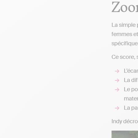
Zoom
La simple p
femmes et 
spécifique 
Ce score, 
L’éca
La di
Le po
mater
La pa
Indy décro