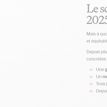
Le s
202
Mais à quo
et équitabl
Depuis plu
concrètes 
Une
g
Un
m
Trois
Depu