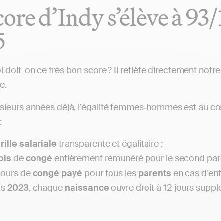
core d’Indy s’élève à 9
5
i doit-on ce très bon score ? Il reflète directement notr
e.
sieurs années déjà, l’égalité femmes‑hommes est au cœ
:
rille
salariale
transparente et égalitaire ;
ois
de
congé
entièrement rémunéré pour le second pare
 jours de
congé payé
pour tous les
parents
en cas d’enf
is
2023
, chaque
naissance
ouvre droit à 12 jours supp