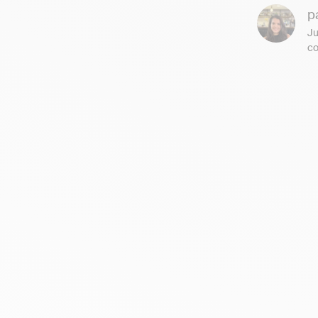
p
Ju
co