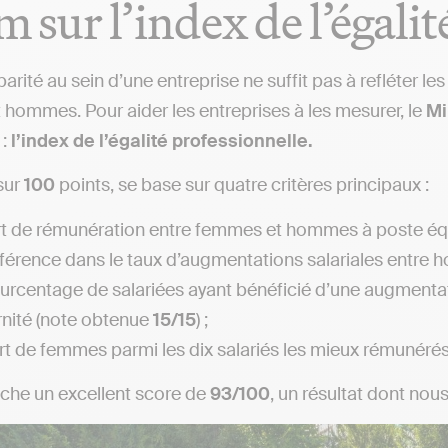
 sur l’index de l’égalit
arité au sein d’une entreprise ne suffit pas à refléter les
hommes. Pour aider les entreprises à les mesurer, le
Mi
:
l’index de l’égalité professionnelle.
sur
100
points, se base sur quatre critères principaux :
rt de rémunération entre femmes et hommes à poste éq
fférence dans le taux d’augmentations salariales entr
urcentage de salariées ayant bénéficié d’une augmentat
nité (note obtenue
15/15
) ;
rt de femmes parmi les dix salariés les mieux rémunéré
che un excellent score de
93/100
, un résultat dont nou