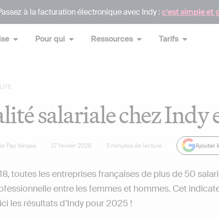
assez à la facturation électronique avec Indy :
c’est simple et 
ise
Pour qui
Ressources
Tarifs
LITÉ
alité salariale chez Indy 
lie Pay Vargas
27 février 2026
3
minutes de lecture
Ajouter 
8, toutes les entreprises françaises de plus de 50 salari
professionnelle entre les femmes et hommes. Cet indicate
ici les résultats d’Indy pour 2025 !