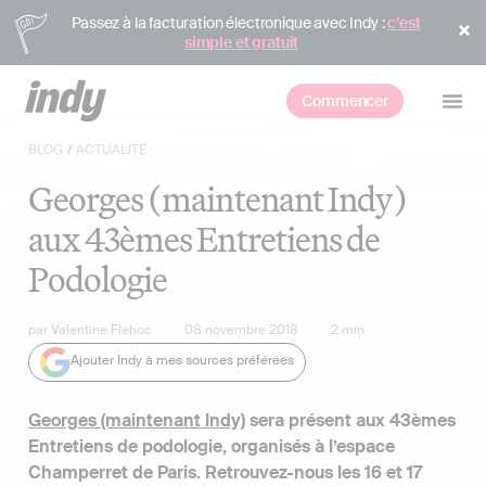
Passez à la facturation électronique avec Indy :
c’est
simple et gratuit
Commencer
BLOG
/
ACTUALITÉ
Georges (maintenant Indy)
aux 43èmes Entretiens de
Podologie
par
Valentine Flehoc
08 novembre 2018
2
min
Ajouter Indy à mes sources préférées
Georges (maintenant Indy)
sera présent aux 43èmes
Entretiens de podologie, organisés à l’espace
Champerret de Paris. Retrouvez-nous les 16 et 17