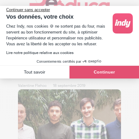
Continuer sans accepter
Vos données, votre choix
Plateforme de Gestion du Consentement : Person
Chez Indy, nos cookies 🍪 ne sortent pas du four, mais
servent au bon fonctionnement du site, à optimiser
l'expérience utilisateur et personnaliser nos publicités.
Axeptio consent
Vous avez la liberté de les accepter ou les refuser.
Lire notre politique relative aux cookies
Actualité
Consentements certifiés par
Découvrez Georges (maintenant Indy)
au salon Rééduca 2019
Tout savoir
Continuer
Valentine Flehoc
18 septembre 2019