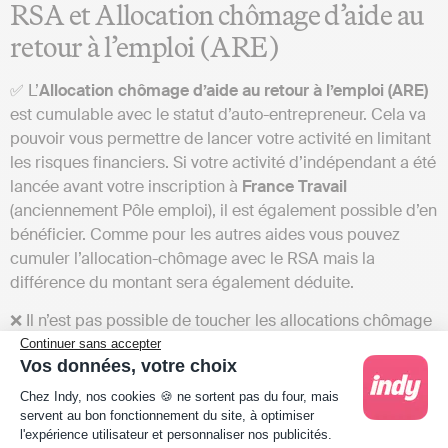
RSA et Allocation chômage d’aide au
retour à l’emploi (ARE)
✅ L’
Allocation chômage d’aide au retour à l’emploi (ARE)
est cumulable avec le statut d’auto-entrepreneur. Cela va
pouvoir vous permettre de lancer votre activité en limitant
les risques financiers. Si votre activité d’indépendant a été
lancée avant votre inscription à
France Travail
(anciennement Pôle emploi), il est également possible d’en
bénéficier. Comme pour les autres aides vous pouvez
cumuler l’allocation-chômage avec le RSA mais la
différence du montant sera également déduite.
❌ Il n’est pas possible de toucher les allocations chômage
en tant que micro-entrepreneur si votre revenu mensuel
Continuer sans accepter
Vos données, votre choix
perçu dépasse 70 % du salaire brut mensuel de votre
Plateforme de Gestion du Consentement : Person
dernier contrat de travail (base sur laquelle est calculé
Chez Indy, nos cookies 🍪 ne sortent pas du four, mais
votre droit aux allocations chômage).
servent au bon fonctionnement du site, à optimiser
l'expérience utilisateur et personnaliser nos publicités.