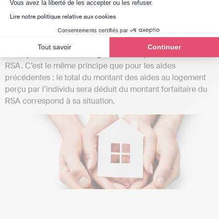
Axeptio consent
RSA et Aide personnalisée au
Vous avez la liberté de les accepter ou les refuser.
logement (APL)
Lire notre politique relative aux cookies
Consentements certifiés par
✅ Oui, il est complètement possible de bénéficier de
Tout savoir
Continuer
l’
aide personnalisée au logement
lorsque vous touchez le
RSA. C’est le même principe que pour les aides
précédentes : le total du montant des aides au logement
perçu par l’individu sera déduit du montant forfaitaire du
RSA correspond à sa situation.