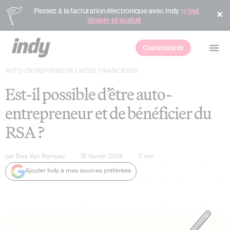
Passez à la facturation électronique avec Indy :
c’est
simple et gratuit
Commencer
AUTO-ENTREPRENEUR
/
AIDES FINANCIÈRES
Est-il possible d’être auto-
entrepreneur et de bénéficier du
RSA ?
par
Elsa Van Rompay
18 février 2026
11
min
Ajouter Indy à mes sources préférées