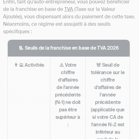
Enfin, tant qu’auto-entrepreneur, vous pouvez bénéficier
de la franchise en base de
TVA
(Taxe sur la Valeur
Ajoutée), vous dispensant alors du paiement de cette taxe.
Néanmoins, ce régime est assujetti à des seuils
spécifiques :
📃 Seuils de la franchise en base de TVA 2026
👨‍💻 Activités
⚠️ Votre
🚨 Seuil de
chiffre
tolérance sur le
d’affaires
chiffre
de l’année
d’affaires de
précédente
l’année
(N-1) ne doit
précédente
pas être
(applicable que
supérieur à
si votre CA de
:
l’année N-2 est
inférieur au