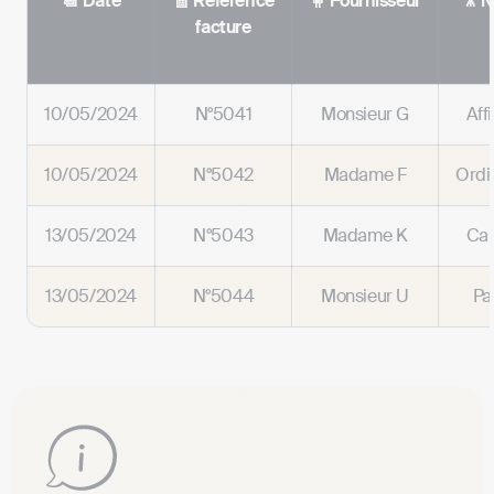
📆 Date
🧾 Référence
🧍 Fournisseur
🎥 N
facture
10/05/2024
N°5041
Monsieur G
Aff
10/05/2024
N°5042
Madame F
Ordi
13/05/2024
N°5043
Madame K
Ca
13/05/2024
N°5044
Monsieur U
Pa