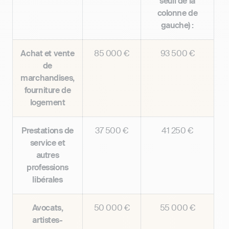
seuil de la
colonne de
gauche) :
Achat et vente
85 000 €
93 500 €
de
marchandises,
fourniture de
logement
Prestations de
37 500 €
41 250 €
service et
autres
professions
libérales
Avocats,
50 000 €
55 000 €
artistes-