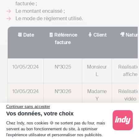
facturée ;
Le montant encaissé ;
Le mode de règlement utilisé.
📆 Date
🧾 Référence
🧍 Client
🎥 Natur
facture
10/05/2024
N°3025
Monsieur
Réalisati
L
affiche
10/05/2024
N°3026
Madame
Réalisati
Y
vidéo
Continuer sans accepter
Vos données, votre choix
13/05/2024
N°3027
Madame
Consultat
Plateforme de Gestion du Consentement : Person
C
site
Chez Indy, nos cookies 🍪 ne sortent pas du four, mais
servent au bon fonctionnement du site, à optimiser
l'expérience utilisateur et personnaliser nos publicités.