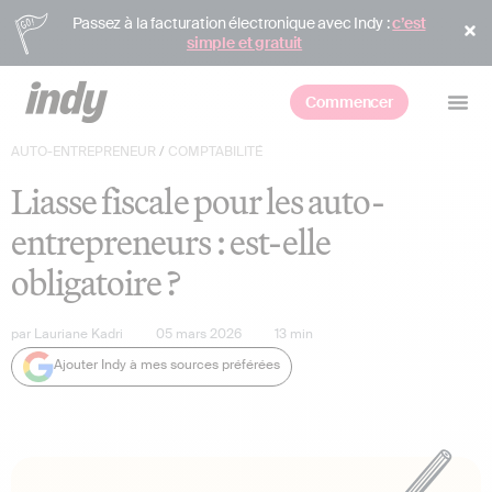
Passez à la facturation électronique avec Indy :
c’est
simple et gratuit
Commencer
AUTO-ENTREPRENEUR
/
COMPTABILITÉ
Liasse fiscale pour les auto-
entrepreneurs : est-elle
obligatoire ?
par
Lauriane Kadri
05 mars 2026
13
min
Ajouter Indy à mes sources préférées