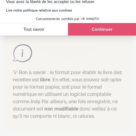
Axeptio consent
13/05/2024
N°3028
Monsieur
Comman
Vous avez la liberté de les accepter ou les refuser.
Z
dessin
Lire notre politique relative aux cookies
Consentements certifiés par
Tout savoir
Continuer
💡 Bon à savoir : le format pour établir le livre des
recettes est
libre
. En effet, vous pouvez soit opter
pour le format papier, soit pour le format
numérique en utilisant un logiciel comptable
comme Indy. Par ailleurs, une fois enregistré, ce
document est
non modifiable
donc veillez à ce
qu’il ne comporte ni blanc, ni ratures.