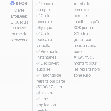
✅ Tenue de
❌ frais de
compte
tenue de
Carte
✅ Carte
compte
BforBasic
bancaire
inactif : jusqu’à
👋 Jusqu’à
physique
30€ par an
80€ de
✅ Carte
❌ 1 retrait
prime de
bancaire
gratuit par
bienvenue
virtuelle
mois en zone
✅ Virements
euro
instantanés
❌ 1,95 % du
✅ Découvert
montant pour
autorisé
les retraits hors
✅ Plafonds de
zone euro
retraits par carte
(500€ / 7 jours
glissants)
✅ Une
application
mobile