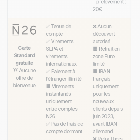
– prélèvement :
20€
✅ Tenue de
❌ Aucun
compte
découvert
✅ Virements
autorisé
Carte
SEPA et
🟧 Retrait en
Standard
virements
zone Euro
gratuite
internationaux
limité
👋 Aucune
✅ Paiement à
🟧 IBAN
offre de
l’étranger illimité
français
bienvenue
🟧 Virements
uniquement
instantanés
pour les
uniquement
nouveaux
entre comptes
clients depuis
N26
juin 2023,
✅ Pas de frais de
avant IBAN
compte dormant
allemand
❌ Retrait hors