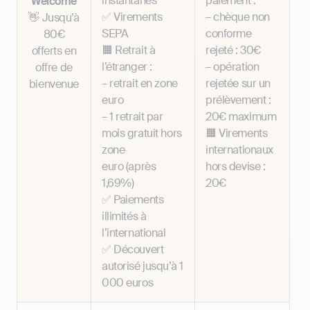
instantanés
paiement :
Welcome
✅ Virements
– chèque non
👋 Jusqu’à
SEPA
conforme
80€
🟧 Retrait à
rejeté : 30€
offerts en
l’étranger :
– opération
offre de
– retrait en zone
rejetée sur un
bienvenue
euro
prélèvement :
– 1 retrait par
20€ maximum
mois gratuit hors
🟧 Virements
zone
internationaux
euro (après
hors devise :
1,69%)
20€
✅ Paiements
illimités à
l’international
✅ Découvert
autorisé jusqu’à 1
000 euros