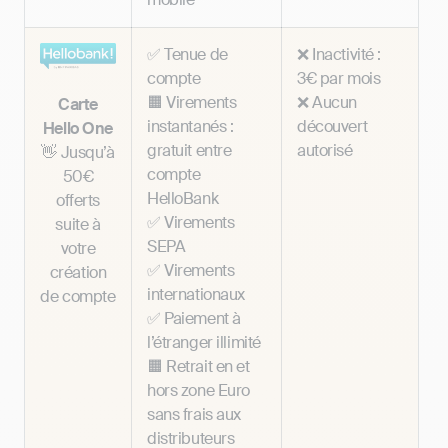
✅ Tenue de
❌ Inactivité :
compte
3€ par mois
🟧 Virements
❌ Aucun
Carte
instantanés :
découvert
Hello One
gratuit entre
autorisé
👋 Jusqu’à
compte
50€
HelloBank
offerts
✅ Virements
suite à
SEPA
votre
✅ Virements
création
internationaux
de compte
✅ Paiement à
l’étranger illimité
🟧 Retrait en et
hors zone Euro
sans frais aux
distributeurs