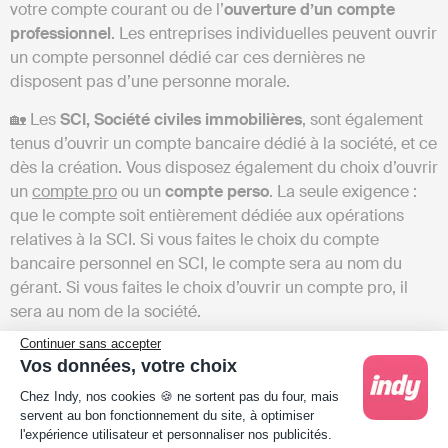
votre compte courant ou de l’
ouverture d’un compte
professionnel
. Les entreprises individuelles peuvent ouvrir
un compte personnel dédié car ces dernières ne
disposent pas d’une personne morale.
🏡 Les
SCI, Société civiles immobilières
, sont également
tenus d’ouvrir un compte bancaire dédié à la société, et ce
dès la création. Vous disposez également du choix d’ouvrir
un
compte pro
ou un
compte perso
. La seule exigence :
que le compte soit entièrement dédiée aux opérations
relatives à la SCI. Si vous faites le choix du compte
bancaire personnel en SCI, le compte sera au nom du
gérant. Si vous faites le choix d’ouvrir un compte pro, il
sera au nom de la société.
Continuer sans accepter
Le cas des sociétés
Vos données, votre choix
Plateforme de Gestion du Consentement : Person
Pour toutes les
sociétés
(SAS, SASU, EURL, SARL, SEL…),
Chez Indy, nos cookies 🍪 ne sortent pas du four, mais
servent au bon fonctionnement du site, à optimiser
sauf les SCI donc, vous devez obligatoirement ouvrir un
l'expérience utilisateur et personnaliser nos publicités.
compte bancaire professionnel dès la création de votre