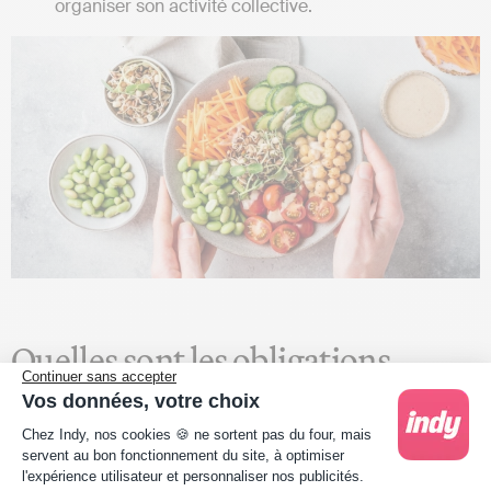
organiser son activité collective.
Quelles sont les obligations
Continuer sans accepter
Vos données, votre choix
comptables du diététicien qui en
Plateforme de Gestion du Consentement : Person
Chez Indy, nos cookies 🍪 ne sortent pas du four, mais
tant qu’indépendant ?
servent au bon fonctionnement du site, à optimiser
l'expérience utilisateur et personnaliser nos publicités.