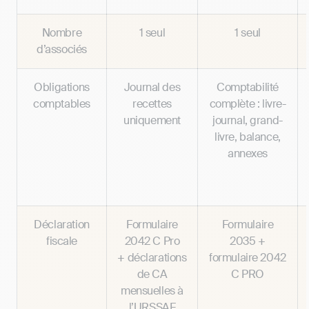
Nombre
1 seul
1 seul
d’associés
Obligations
Journal des
Comptabilité
comptables
recettes
complète : livre-
uniquement
journal, grand-
livre, balance,
annexes
Déclaration
Formulaire
Formulaire
fiscale
2042 C Pro
2035 +
+ déclarations
formulaire 2042
de CA
C PRO
mensuelles à
l’URSSAF