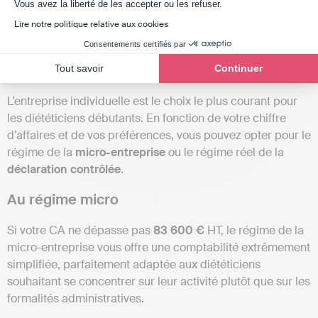
Axeptio consent
Vous avez la liberté de les accepter ou les refuser.
Les obligations comptables du diététicien varient en
Lire notre politique relative aux cookies
fonction de son statut juridique.
Consentements certifiés par
En entreprise individuelle
Tout savoir
Continuer
L’entreprise individuelle est le choix le plus courant pour
les diététiciens débutants. En fonction de votre chiffre
d’affaires et de vos préférences, vous pouvez opter pour le
régime de la
micro-entreprise
ou le régime réel de la
déclaration contrôlée
.
Au régime micro
Si votre CA ne dépasse pas
83 600 €
HT, le régime de la
micro-entreprise vous offre une comptabilité extrêmement
simplifiée, parfaitement adaptée aux diététiciens
souhaitant se concentrer sur leur activité plutôt que sur les
formalités administratives.