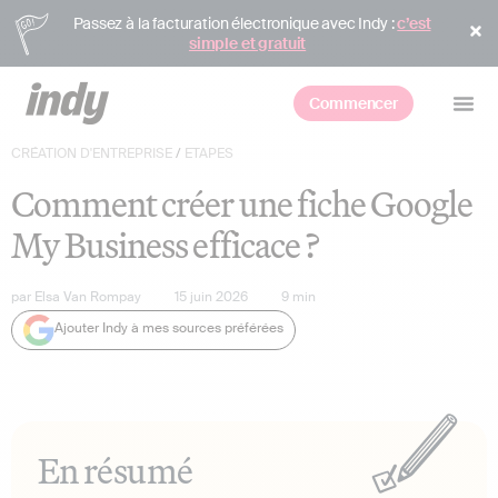
Passez à la facturation électronique avec Indy :
c’est
simple et gratuit
Commencer
CRÉATION D'ENTREPRISE
/
ETAPES
Comment créer une fiche Google
My Business efficace ?
par
Elsa Van Rompay
15 juin 2026
9
min
Ajouter Indy à mes sources préférées
En résumé