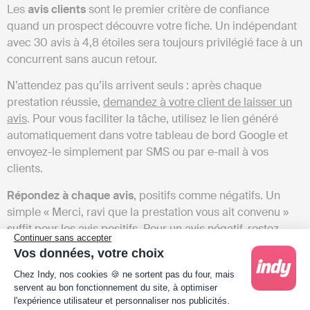
Les
avis clients
sont le premier critère de confiance
quand un prospect découvre votre fiche. Un indépendant
avec 30 avis à 4,8 étoiles sera toujours privilégié face à un
concurrent sans aucun retour.
N’attendez pas qu’ils arrivent seuls : après chaque
prestation réussie,
demandez à votre client de laisser un
avis
. Pour vous faciliter la tâche, utilisez le lien généré
automatiquement dans votre tableau de bord Google et
envoyez-le simplement par SMS ou par e-mail à vos
clients.
Répondez à chaque avis
, positifs comme négatifs. Un
simple « Merci, ravi que la prestation vous ait convenu »
suffit pour les avis positifs. Pour un avis négatif, restez
Continuer sans accepter
posé et professionnel : les prospects lisent les réponses
Vos données, votre choix
autant que les avis eux-mêmes.
Plateforme de Gestion du Consentement : Person
Chez Indy, nos cookies 🍪 ne sortent pas du four, mais
servent au bon fonctionnement du site, à optimiser
l'expérience utilisateur et personnaliser nos publicités.