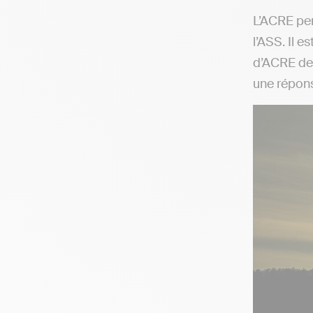
L’ACRE per
l’ASS. Il 
d’ACRE dev
une répons