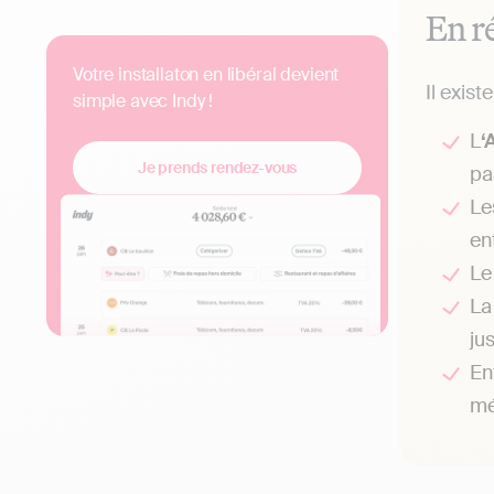
En r
Votre installaton en libéral devient
Il exist
simple avec Indy !
L
‘
Je prends rendez-vous
pa
Le
en
L
L
ju
En
mé