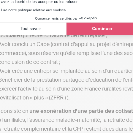
Axeptio consent
avez la liberté de les accepter ou les refuser.
droits) ;
Lire notre politique relative aux cookies
Avoir moins de 30 ans et être reconnu handicapé ;
Consentements certifiés par
Etre salarié ou personne licenciée d’une entreprise en 
Tout savoir
Continuer
judiciaire qui reprend l’activité de l’entreprise ;
Avoir conclu un Cape (contrat d’appui au projet d’entrepr
commerce), sous réserve qu’elle remplisse l’une des sep
conclusion de ce contrat ;
Avoir crée une entreprise implantée au sein d’un quartier pr
Bénéficier de la prestation partagée d’éducation de l’enfa
Exercer l’activité au sein d’une zone France ruralités rev
revitalisation « plus » (ZFRR+).
 consiste en
une exonération d’une partie des cotisat
s familiales, l’assurance maladie-maternité, la retraite 
s retraite complémentaire et la CFP restent dues dans leu