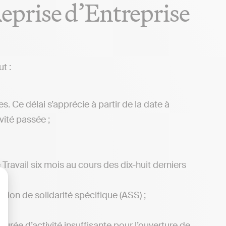
 Reprise d’Entreprise
ut :
. Ce délai s’apprécie à partir de la date à
vité passée ;
ravail six mois au cours des dix-huit derniers
cation de solidarité spécifique (ASS) ;
lisez vos Options
rée d’activité insuffisante pour l’ouverture de