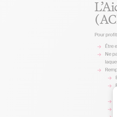
L’Ai
(AC
Pour profit
Être e
Ne pa
laque
Rempli