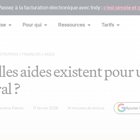
assez à la facturation électronique avec Indy :
c’est simple et 
ise
Pour qui
Ressources
Tarifs
NTREPRISE
/
FINANCER
/
AIDES
les aides existent pour 
al ?
lentine Flehoc
17 février 2026
14
minutes de lecture
Ajouter