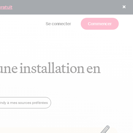
gratuit
Se connecter
Commencer
une installation en
 Indy à mes sources préférées