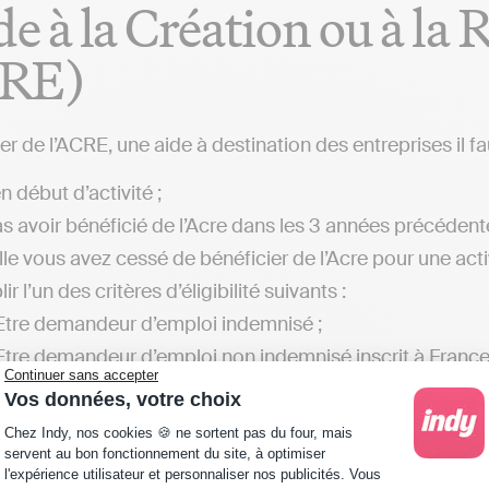
de à la Création ou à la
RE)
er de l’ACRE, une aide à destination des entreprises il fa
n début d’activité ;
s avoir bénéficié de l’Acre dans les 3 années précédentes
lle vous avez cessé de bénéficier de l’Acre pour une acti
r l’un des critères d’éligibilité suivants :
Etre demandeur d’emploi indemnisé ;
Etre demandeur d’emploi non indemnisé inscrit à France T
Continuer sans accepter
mois ;
Vos données, votre choix
Profiter du revenu de solidarité active (RSA), ou de l’allo
Plateforme de Gestion du Consentement : Personna
Chez Indy, nos cookies 🍪 ne sortent pas du four, mais
Avoir entre 18 et 25 ans révolus ;
servent au bon fonctionnement du site, à optimiser
l'expérience utilisateur et personnaliser nos publicités. Vous
Etre une personne de moins de 30 ans non indemnisée (du