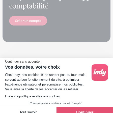
Continuer sans accepter
Vos données, votre choix
par
Elsa Van Rompay
Plateforme de Gestion du Consentement : Person
Chez Indy, nos cookies 🍪 ne sortent pas du four, mais
Elsa est cheffe de projet SEO chez Indy. Ses articles comptables
servent au bon fonctionnement du site, à optimiser
et juridiques vont vous permettre de naviguer plus facilement
l'expérience utilisateur et personnaliser nos publicités.
dans cet univers complexe.
Axeptio consent
Vous avez la liberté de les accepter ou les refuser.
Lire notre politique relative aux cookies
Consentements certifiés par
Tout savoir
Continuer