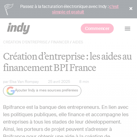
Passez à la facturation électronique avec Indy :
c’est
simple et gratuit
Commencer
CRÉATION D'ENTREPRISE
/
FINANCER
/
AIDES
Création d’entreprise : les aides au
financement BPI France
par
Elsa Van Rompay
25 avril 2025
8
min
Ajouter Indy à mes sources préférées
Bpifrance est la banque des entrepreneurs. En lien avec
les politiques publiques, elle finance et accompagne les
entreprises à tous les stades de leur développement.
Ainsi, les porteurs de projet peuvent s’adresser à
Bpifrance pour obtenir une
aide à la création de