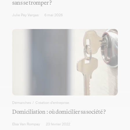
sans se tromper ?
Julie Pay Vargas
6 mai 2026
Démarches
/
Création d'entreprise
Domiciliation : où domicilier sa société ?
Elsa Van Rompay
23 février 2022