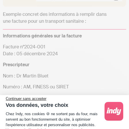
Exemple concret des informations à remplir dans
une facture pour un transport sanitaire :
Informations générales sur la facture
Facture n°2024-001
Date : 05 décembre 2024
Prescripteur
Nom : Dr Martin Bluet
Numéro : AM, FINESS ou SIRET
Si pas de prescripteur : cocher « SAMU » et inscrire le
Continuer sans accepter
numéro de mission
Vos données, votre choix
Plateforme de Gestion du Consentement : Person
Chez Indy, nos cookies 🍪 ne sortent pas du four, mais
Personne transportée et assurée
servent au bon fonctionnement du site, à optimiser
l'expérience utilisateur et personnaliser nos publicités.
Nom : Jean Dupont
Axeptio consent