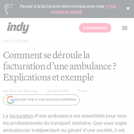
Passez à la facturation électronique avec Indy :
c’est
simple et gratuit
Commencer
FACTURATION
Comment se déroule la
facturation d’une ambulance ?
Explications et exemple
par
Elsa Van Rompay
19 mars 2025
7
min
Ajouter Indy à mes sources préférées
La
facturation
d’une ambulance est essentielle pour tous
les professionnels du transport sanitaire. Que vous soyez
ambulancier indépendant ou gérant d’une société, il est