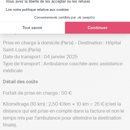
Vous avez la liberté de les accepter ou les refuser.
Date de naissance : 12 janvier 1963
Lire notre politique relative aux cookies
Consentements certifiés par
Numéro de sécurité sociale : 12345678910
Tout savoir
Continuer
Transport
Prise en charge à domicile (Paris) – Destination : Hôpital
Saint-Louis (Paris)
Date du transport : 04 janvier 2025
Type de transport : Ambulance couchée avec assistance
médicale
Détail des coûts
Forfait de prise en charge : 50 €
Kilométrage (10 km) : 2,50 €/km × 10 km = 25 € (c’est la
distance qui est prise en compte dans la facture et non le
temps mis par l’ambulance pour atteindre la destination
finale).