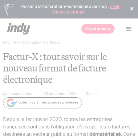
Passez à la facturation électronique avec Indy :
c’est
simple et gratuit
Commencer
FACTURATION
/
ÉLECTRONIQUE
Factur-X : tout savoir sur le
nouveau format de facture
électronique
par
Lauriane Kadri
23 décembre 2025
10
min
Ajouter Indy à mes sources préférées
Depuis le 1er janvier 2020, toutes les entreprises
françaises sont dans l’obligation d’envoyer leurs
factures
destinées au secteur public au format
dématérialisé
. Dans