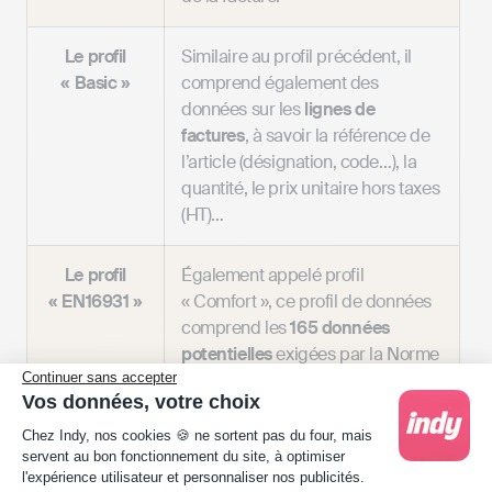
Le profil
Similaire au profil précédent, il
« Basic »
comprend également des
données sur les
lignes de
factures
, à savoir la référence de
l’article (désignation, code…), la
quantité, le prix unitaire hors taxes
(HT)…
Le profil
Également appelé profil
« EN16931 »
« Comfort », ce profil de données
comprend les
165 données
potentielles
exigées par la Norme
Continuer sans accepter
Sémantique Européenne
Vos données, votre choix
EN16931.
Plateforme de Gestion du Consentement : Person
Chez Indy, nos cookies 🍪 ne sortent pas du four, mais
servent au bon fonctionnement du site, à optimiser
Le profil
Ce dernier profil de données du
l'expérience utilisateur et personnaliser nos publicités.