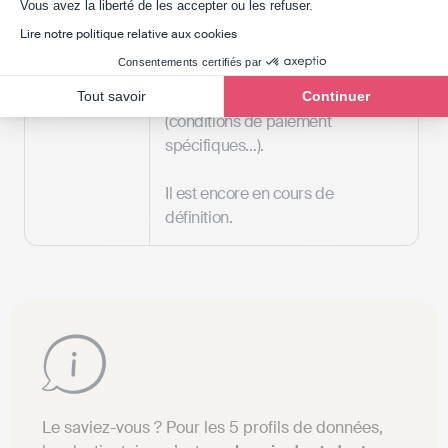
« Extended »
format Factur-X correspond au
Axeptio consent
Vous avez la liberté de les accepter ou les refuser.
profil précédent, augmenté de
Lire notre politique relative aux cookies
données supplémentaires pour
Consentements certifiés par
traiter des
processus
commerciaux assez complexes
Tout savoir
Continuer
(conditions de paiement
spécifiques…).
Il est encore en cours de
définition.
Le saviez-vous ? Pour les 5 profils de données,