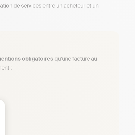
station de services entre un acheteur et un
ntions obligatoires
qu’une facture au
ent :
lisez vos Options
 ;