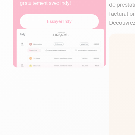
gratuitement avec Indy !
de prestat
facturatio
Essayer Indy
Découvrez 