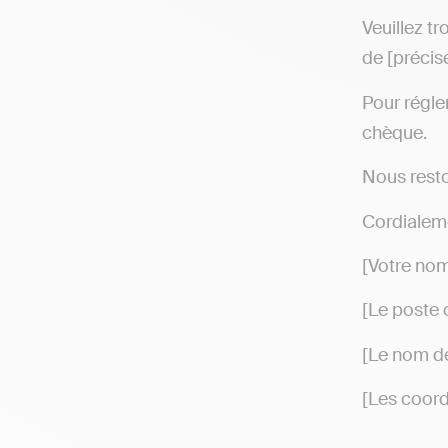
Veuillez tr
de [précis
Pour régle
chèque.
Nous resto
Cordialem
[Votre nom
[Le poste 
[Le nom de 
[Les coor