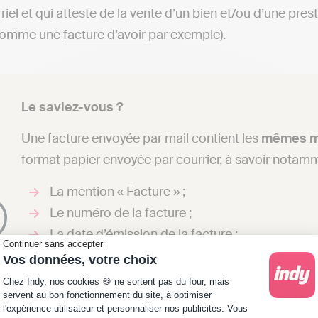
riel et qui atteste de la vente d’un bien et/ou d’une pre
(comme une
facture d’avoir
par exemple).
Le saviez-vous ?
Une facture envoyée par mail contient les
mêmes me
format papier envoyée par courrier, à savoir notamm
La mention « Facture » ;
Le numéro de la facture ;
La date d’émission de la facture ;
Continuer sans accepter
Les informations du vendeur et de l’acheteur ;
Vos données, votre choix
La date de la vente ;
Plateforme de Gestion du Consentement : Personna
Chez Indy, nos cookies 🍪 ne sortent pas du four, mais
La description de la prestation et/ou du produit
servent au bon fonctionnement du site, à optimiser
l'expérience utilisateur et personnaliser nos publicités. Vous