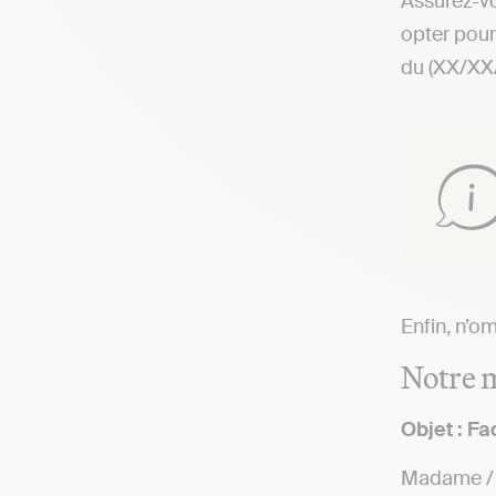
Assurez-v
opter pour
du (XX/XX
Enfin, n’o
Notre m
Objet : Fa
Madame / M