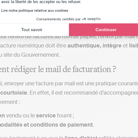
Etc.
Axeptio consent
avez la liberté de les accepter ou les refuser.
Lire notre politique relative aux cookies
Consentements certifiés par
Tout savoir
Continuer
 l’envoi de factures au format papier, l’envoi par mail 
 facture numérique doit être
authentique, intègre
et
lis
 site du Gouvernement.
 rédiger le mail de facturation ?
i, envoyer une facture par mail est une pratique courant
a
courtoisie
. En effet, il est recommandé d’accompagner 
èvement :
en
vendu ou le
service
fourni ;
odalités et conditions de paiement
.