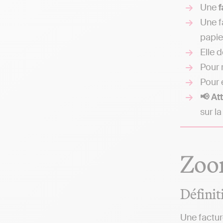
Une
f
Une f
papier
Elle d
Pour 
Pour 
📢 At
sur l
Zoom
Définit
Une factur