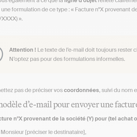
ous également à ce que la
ligne d’objet
reflète claireme
 une formulation de ce type : « Facture n°X provenant de l
/XXXX) ».
Attention !
Le texte de l’e-mail doit toujours rester c
N’optez pas pour des formulations informelles.
mettez pas de préciser vos
coordonnées
, suivi du nom 
odèle d’e-mail pour envoyer une factur
cture n°X provenant de la société (Y) pour (tel achat
onsieur [préciser le destinataire],