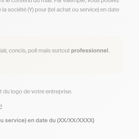
nt le contenu du mail. Par exemple, vous pouvez
a société (Y) pour (tel achat ou service) en date
lair, concis, poli mais surtout
professionnel
.
et du logo de votre entreprise.
e
 ou service) en date du (XX/XX/XXXX)