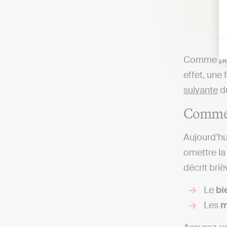
Comme pour
effet, une
suivante
du
Comment
Aujourd’hu
omettre l
décrit bri
Le
bi
Les
m