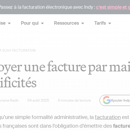
assez à la facturation électronique avec Indy :
c’est simple et 
ise
Pour qui
Ressources
Tarifs
/
SUIVI FACTURATION
yer une facture par mail 
ificités
uriane Kadri
04 août 2025
9
minutes de lecture
Ajouter Ind
qu’une simple formalité administrative, la
facturation
est
s françaises sont dans l’obligation d’émettre des
factur