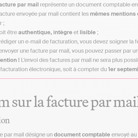
acture par mail
représente un document comptable envoy
acture envoyée par mail contient les
mêmes mentions o
 ;
oit être
authentique, intègre
et
lisible
;
rédiger un e-mail de facturation, vous devez soigner la f
envoyer une facture par mail, vous pouvez passer par u
tention !
L’envoi des factures par mail ne sera plus possib
a facturation électronique, soit à compter du
1er septem
 sur la facture par mai
ion
e par mail désigne un
document comptable
envoyé au