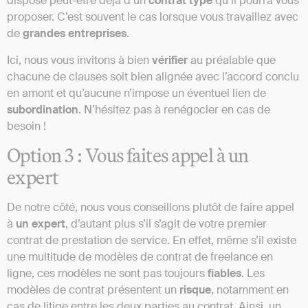
dispose peut-être déjà d’un
contrat
type
qu’il pourra vous
proposer. C’est souvent le cas lorsque vous travaillez avec
de
grandes
entreprises
.
Ici, nous vous invitons à bien
vérifier
au préalable que
chacune de clauses soit bien alignée avec l’accord conclu
en amont et qu’aucune n’impose un éventuel lien de
subordination
. N’hésitez pas à renégocier en cas de
besoin !
Option 3 : Vous faites appel à un
expert
De notre côté, nous vous conseillons plutôt de faire appel
à
un
expert
, d’autant plus s’il s’agit de votre premier
contrat de prestation de service. En effet, même s’il existe
une multitude de modèles de contrat de freelance en
ligne, ces modèles ne sont pas toujours
fiables
. Les
modèles de contrat présentent un
risque
, notamment en
cas de litige entre les deux parties au contrat. Ainsi, un