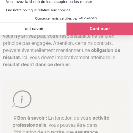
Le travailleur indépendant, s’engage dans un premier
Axeptio consent
Vous avez la liberté de les accepter ou les refuser.
temps à
réaliser sa mission
selon le
périmètre
convenu
Lire notre politique relative aux cookies
dans le contrat. Ici, vous êtes soumis à une obligation de
Consentements certifiés par
moyen
dans l’exécution de votre mission. Cela signifie
que vous devez tout mettre en œuvre pour la réussir. Si
Tout savoir
Continuer
vous n’y arrivez pas, votre responsabilité ne sera en
principe pas engagée. Attention, certains contrats,
peuvent éventuellement mentionner une
obligation
de
résultat
. Ici, vous devez impérativement atteindre le
résultat
décrit
dans ce dernier.
💡Bon à savoir :
En fonction de votre
activité
professionnelle
, vous pouvez être dans
l’obligation de souscrire une
assurance