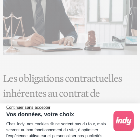
Les obligations contractuelles
inhérentes au contrat de
freelance
Continuer sans accepter
Vos données, votre choix
Plateforme de Gestion du Consentement : Person
Les obligations du freelance
Chez Indy, nos cookies 🍪 ne sortent pas du four, mais
servent au bon fonctionnement du site, à optimiser
l'expérience utilisateur et personnaliser nos publicités.