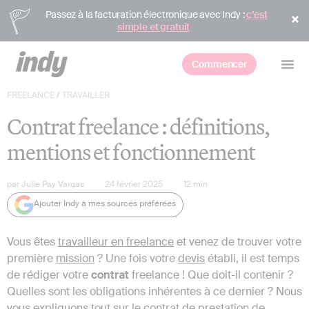
Passez à la facturation électronique avec Indy :
c’est
simple et gratuit
Commencer
FREELANCE
/
TRAVAILLER
Contrat freelance : définitions,
mentions et fonctionnement
par
Julie Pay Vargas
24 février 2025
12
min
Ajouter Indy à mes sources préférées
Vous êtes
travailleur en freelance
et venez de trouver votre
première
mission
? Une fois votre
devis
établi, il est temps
de rédiger votre
contrat
freelance ! Que doit-il contenir ?
Quelles sont les obligations inhérentes à ce dernier ? Nous
vous expliquons tout sur le contrat de prestation de