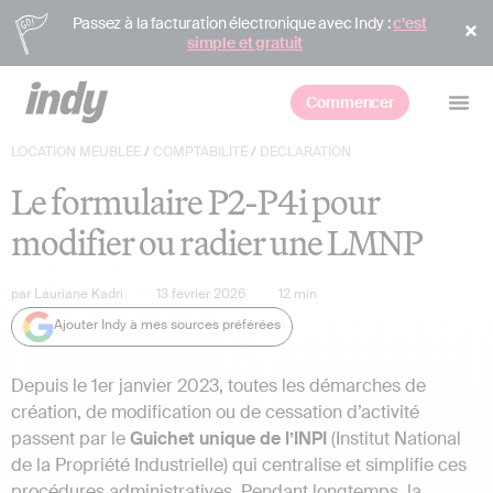
Passez à la facturation électronique avec Indy :
c’est
simple et gratuit
Commencer
LOCATION MEUBLÉE
/
COMPTABILITÉ
/
DECLARATION
Le formulaire P2-P4i pour
modifier ou radier une LMNP
par
Lauriane Kadri
13 février 2026
12
min
Ajouter Indy à mes sources préférées
Depuis le 1er janvier 2023, toutes les démarches de
création, de modification ou de cessation d’activité
passent par le
Guichet unique de l’INPI
(Institut National
de la Propriété Industrielle) qui centralise et simplifie ces
procédures administratives. Pendant longtemps, la