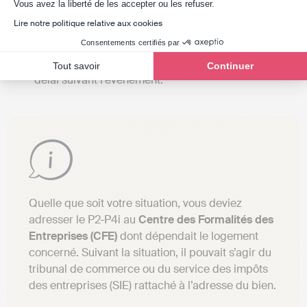
Axeptio consent
Vous avez la liberté de les accepter ou les refuser.
destiné à la location meublée dans les 30 jours
Lire notre politique relative aux cookies
suivant son acquisition ;
Consentements certifiés par
Et vous deviez signaler toute cessation d’activité ou
le retrait d’un bien du dispositif LMNP dans ce même
Tout savoir
Continuer
délai suivant l’événement.
Quelle que soit votre situation, vous deviez
adresser le P2-P4i au
Centre des Formalités des
Entreprises (CFE)
dont dépendait le logement
concerné. Suivant la situation, il pouvait s’agir du
tribunal de commerce ou du service des impôts
des entreprises (SIE) rattaché à l’adresse du bien.