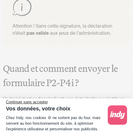
Attention ! Sans cette signature, la déclaration
n’était
pas valide
aux yeux de l’administration.
Quand et comment envoyer le
formulaire P2-P4i ?
L’administration fiscale fixait une date limite ou plutôt un
Continuer sans accepter
délai de 30 jours
après toute modification ou cessation
Vos données, votre choix
d’activité pour envoyer le formulaire P2-P4i.
Plateforme de Gestion du Consentement : Person
Chez Indy, nos cookies 🍪 ne sortent pas du four, mais
Concrètement :
servent au bon fonctionnement du site, à optimiser
l'expérience utilisateur et personnaliser nos publicités.
Vous deviez déclarer l’ajout d’un nouveau bien