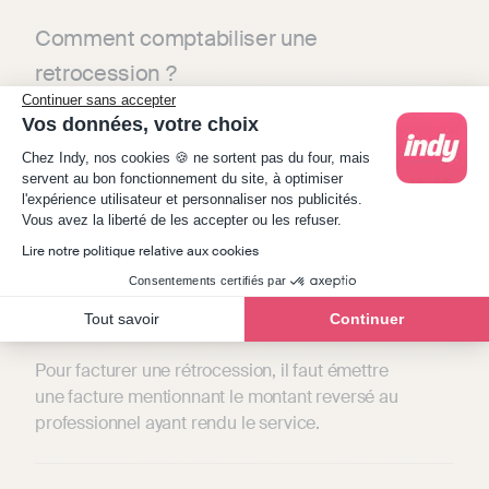
Comment comptabiliser une
retrocession ?
Continuer sans accepter
Vos données, votre choix
Pour comptabiliser une rétrocession, il faut
Plateforme de Gestion du Consentement : Person
Chez Indy, nos cookies 🍪 ne sortent pas du four, mais
l'enregistrer en diminution des recettes dans le
servent au bon fonctionnement du site, à optimiser
compte prévu à cet effet (compte 709610).
l'expérience utilisateur et personnaliser nos publicités.
Axeptio consent
Vous avez la liberté de les accepter ou les refuser.
Lire notre politique relative aux cookies
Comment facturer une rétrocession
Consentements certifiés par
?
Tout savoir
Continuer
Pour facturer une rétrocession, il faut émettre
une facture mentionnant le montant reversé au
professionnel ayant rendu le service.