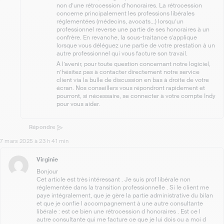
non d’une rétrocession d’honoraires. La rétrocession
concerne principalement les professions libérales
réglementées (médecins, avocats…) lorsqu’un
professionnel reverse une partie de ses honoraires à un
confrère. En revanche, la sous-traitance s’applique
lorsque vous déléguez une partie de votre prestation à un
autre professionnel qui vous facture son travail.
À l’avenir, pour toute question concernant notre logiciel,
n’hésitez pas à contacter directement notre service
client via la bulle de discussion en bas à droite de votre
écran. Nos conseillers vous répondront rapidement et
pourront, si nécessaire, se connecter à votre compte Indy
pour vous aider.
Répondre
7 mars 2025 à 23 h 41 min
Virginie
Bonjour
Cet article est très intéressant . Je suis prof libérale non
réglementée dans la transition professionnelle . Si le client me
paye intégralement, que je gère la partie administrative du bilan
et que je confie l accompagnement à une autre consultante
libérale : est ce bien une rétrocession d honoraires . Est ce l
autre consultante qui me facture ce que je lui dois ou a moi d