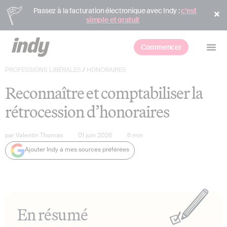
Passez à la facturation électronique avec Indy :
c’est
simple et gratuit
Commencer
PROFESSIONS LIBÉRALES
/
HONORAIRES
Reconnaître et comptabiliser la
rétrocession d’honoraires
par
Valentin Thomas
01 juin 2026
6
min
Ajouter Indy à mes sources préférées
En résumé