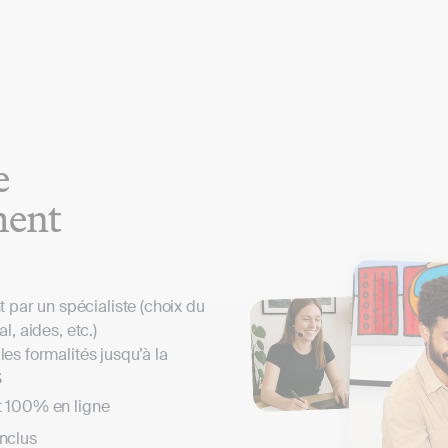
e
ment
ar un spécialiste (choix du
al, aides, etc.)
les formalités jusqu’à la
S
t 100% en ligne
inclus