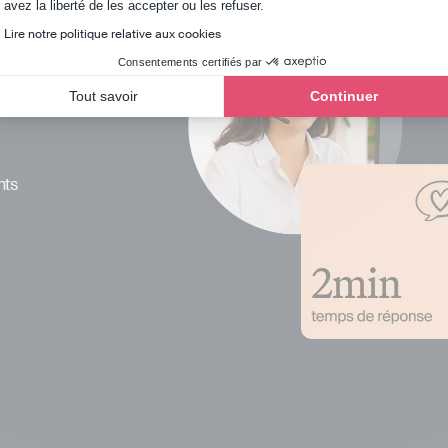
Axeptio consent
avez la liberté de les accepter ou les refuser.
Lire notre politique relative aux cookies
Consentements certifiés par
Tout savoir
Continuer
nts