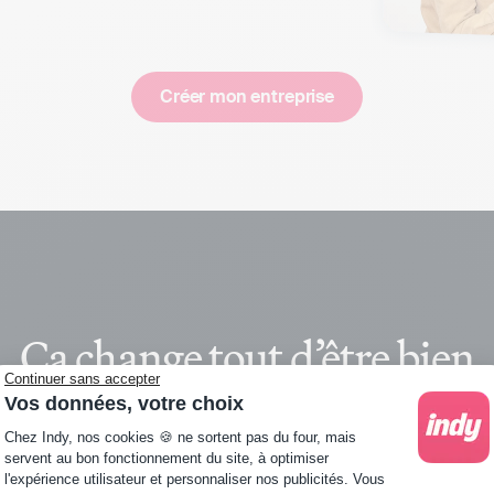
Créer mon entreprise
Ça change tout d’être bien
Continuer sans accepter
accompagné
Vos données, votre choix
Plateforme de Gestion du Consentement : Personna
Chez Indy, nos cookies 🍪 ne sortent pas du four, mais
servent au bon fonctionnement du site, à optimiser
l'expérience utilisateur et personnaliser nos publicités. Vous