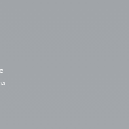
le
nts