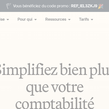
Vous bénéficiez du code promo :
REF_IEL3ZKJ9
ise
Pour qui
Ressources
Tarifs
implifiez bien pl
que votre
comptabilité