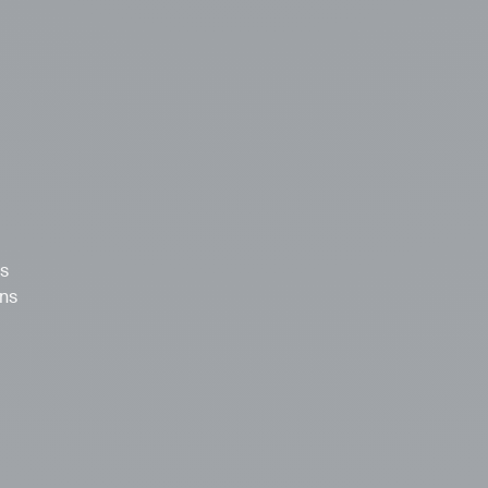
us
ons