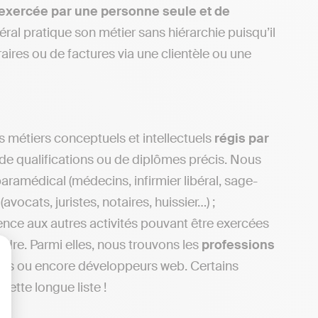
exercée par
une personne seule et de
béral pratique son métier sans hiérarchie puisqu’il
ires ou de factures via une clientèle ou une
 métiers conceptuels et intellectuels
régis par
s de qualifications ou de diplômes précis. Nous
ramédical (médecins, infirmier libéral, sage-
ocats, juristes, notaires, huissier…) ;
ence aux autres activités pouvant être exercées
rdre. Parmi elles, nous trouvons les
professions
urs ou encore développeurs web. Certains
lisez vos Options
cette longue liste !