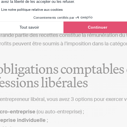
actéristiques
Axeptio consent
avez la liberté de les accepter ou les refuser.
Lire notre politique relative aux cookies
es professions libérales sont généralement caractérisée
Consentements certifiés par
vité est exercée à titre personnel ;
Tout savoir
Continuer
rande partie des recettes constitue la rémunération du tra
rofits peuvent être soumis à l’imposition dans la caté
obligations comptables e
essions libérales
entrepreneur libéral, vous avez 3 options pour exercer vo
cro-entreprise
(ou auto-entreprise) ;
eprise individuelle
;