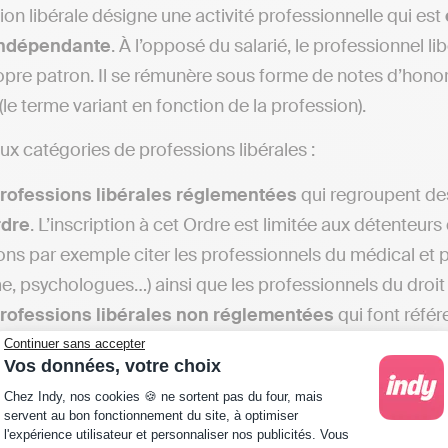
ion libérale désigne une activité professionnelle qui est
indépendante
. À l’opposé du salarié, le professionnel li
opre patron. Il se rémunère sous forme de notes d’honora
(le terme variant en fonction de la profession).
eux catégories de professions libérales :
rofessions libérales réglementées
qui regroupent des
rdre
. L’inscription à cet Ordre est limitée aux détenteur
ns par exemple citer les professionnels du médical et pa
, psychologues…) ainsi que les professionnels du droit (av
rofessions libérales non réglementées
qui font référ
ute indépendance, sans pour autant être régies par un O
Continuer sans accepter
Vos données, votre choix
lectuelles
comme les consultants, rédacteurs, traducte
Plateforme de Gestion du Consentement : Personna
Chez Indy, nos cookies 🍪 ne sortent pas du four, mais
ers
scientifiques
ou
artistiques
s’intègrent également à 
servent au bon fonctionnement du site, à optimiser
l'expérience utilisateur et personnaliser nos publicités. Vous