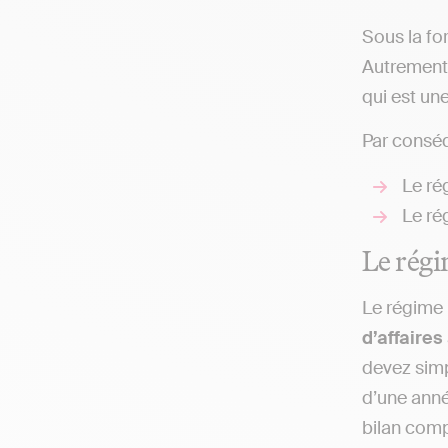
Sous la for
Autrement 
qui est une
Par conséqu
Le r
Le ré
Le rég
Le régime 
d’affaires
devez sim
d’une anné
bilan comp