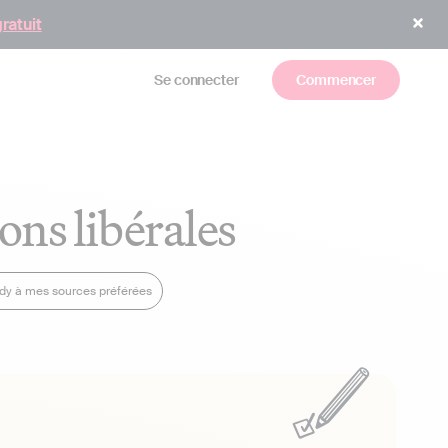
gratuit
Se connecter
Commencer
ons libérales
ndy à mes sources préférées