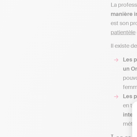
La profess
manière 
est son pr
patientèle
Il existe d
Les
p
un O
pouvo
femme
Les p
en to
intel
méti