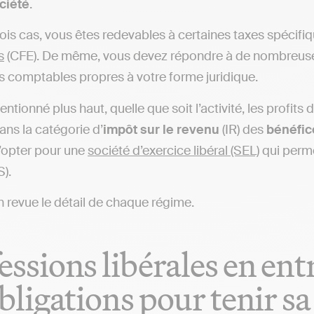
ciété
.
rois cas, vous êtes redevables à certaines taxes spéci
s
(CFE). De même, vous devez répondre à de nombreu
comptables propres à votre forme juridique.
ionné plus haut, quelle que soit l’activité, les profits
ns la catégorie d’
impôt sur le revenu
(IR) des
bénéfi
’opter pour une
société d’exercice libéral (SEL)
qui perme
S).
 revue le détail de chaque régime.
essions libérales en entr
obligations pour tenir 