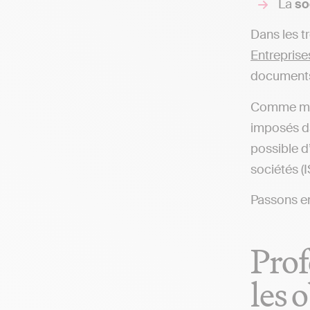
La
so
Dans les t
Entreprise
documents 
Comme ment
imposés da
possible d
sociétés (I
Passons en
Prof
les 