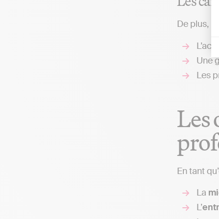
Les car
De plus, l
L’acti
Une g
Les p
Les 
prof
En tant qu’
La
mi
L’
entr