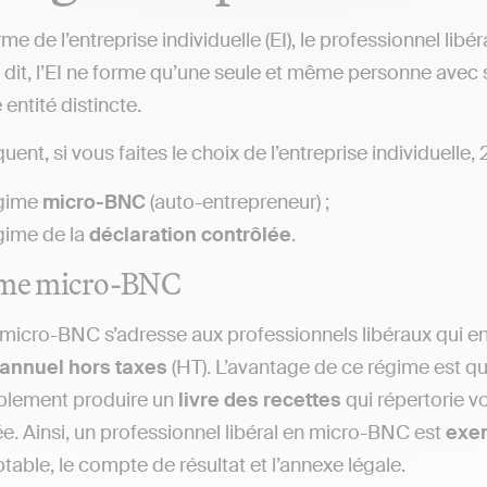
me de l’entreprise individuelle (EI), le professionnel libé
dit, l’EI ne forme qu’une seule et même personne avec so
 entité distincte.
ent, si vous faites le choix de l’entreprise individuelle,
égime
micro-BNC
(auto-entrepreneur) ;
gime de la
déclaration contrôlée
.
ime micro-BNC
micro-BNC s’adresse aux professionnels libéraux qui e
 annuel hors taxes
(HT). L’avantage de ce régime est qu
plement produire un
livre des recettes
qui répertorie v
e. Ainsi, un professionnel libéral en micro-BNC est
exem
table, le compte de résultat et l’annexe légale.