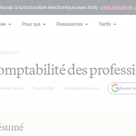
assez à la facturation électronique avec Indy :
c’est simple et 
ise
Pour qui
Ressources
Tarifs
LIBÉRALES
omptabilité des professi
lentine Flehoc
11 mars 2026
16
minutes de lecture
Ajouter I
ésumé