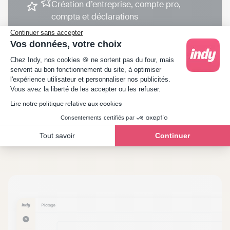
Création d’entreprise, compte pro,
compta et déclarations
Transparent
Continuer sans accepter
Vos données, votre choix
Sans frais cachés, sans engagement
Plateforme de Gestion du Consentement : Person
Chez Indy, nos cookies 🍪 ne sortent pas du four, mais
Conforme
servent au bon fonctionnement du site, à optimiser
l'expérience utilisateur et personnaliser nos publicités.
100% conforme aux normes fiscales
Axeptio consent
Vous avez la liberté de les accepter ou les refuser.
Lire notre politique relative aux cookies
Consentements certifiés par
Tout savoir
Continuer