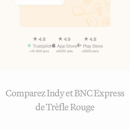
4.8
4.9
4.8
Trustpilot
App Store
Play Store
+14 000 avis
+6000 avis
+3000 avis
Comparez Indy et BNC Express
de Trèfle Rouge