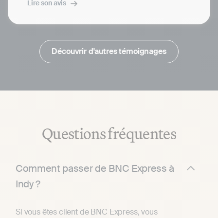
Lire son avis
Indy facilite le contrôle des documents
comptables qu'il génère. Enfin le support est
hyper réactif et efficace.
Découvrir d'autres témoignages
Questions fréquentes
Comment passer de BNC Express à
Indy ?
Si vous êtes client de BNC Express, vous