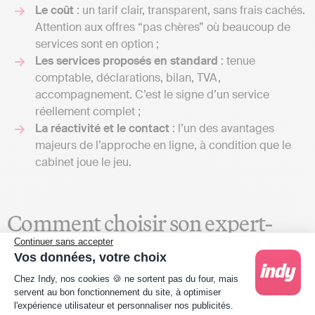
Le coût
: un tarif clair, transparent, sans frais cachés.
Attention aux offres “pas chères” où beaucoup de
services sont en option ;
Les services proposés en standard
: tenue
comptable, déclarations, bilan, TVA,
accompagnement. C’est le signe d’un service
réellement complet ;
La réactivité et le contact
: l’un des avantages
majeurs de l’approche en ligne, à condition que le
cabinet joue le jeu.
Comment choisir son expert-
Continuer sans accepter
comptable en ligne ?
Vos données, votre choix
Plateforme de Gestion du Consentement : Person
Chez Indy, nos cookies 🍪 ne sortent pas du four, mais
Étape 1 : établir vos besoins réels
servent au bon fonctionnement du site, à optimiser
l'expérience utilisateur et personnaliser nos publicités.