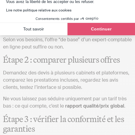
Axeptio consent
Vous avez la liberté de les accepter ou les refuser.
Avant de vous lancer, définissez précisément
vos besoins
Lire notre politique relative aux cookies
: simple comptabilité et déclarations, gestion de la taxe
Consentements certifiés par
sur la valeur ajoutée (TVA), bilan, optimisation fiscale, paie,
etc.
Tout savoir
Continuer
Selon vos besoins, l’offre “de base” d’un expert-comptable
en ligne peut suffire ou non.
Étape 2 : comparer plusieurs offres
Demandez des devis à plusieurs cabinets et plateformes,
comparez les prestations incluses, regardez les avis
clients, testez l’interface si possible.
Ne vous laissez pas séduire uniquement par un tarif très
bas : ce qui compte, c’est le
rapport qualité/prix global
.
Étape 3 : vérifier la conformité et les
garanties