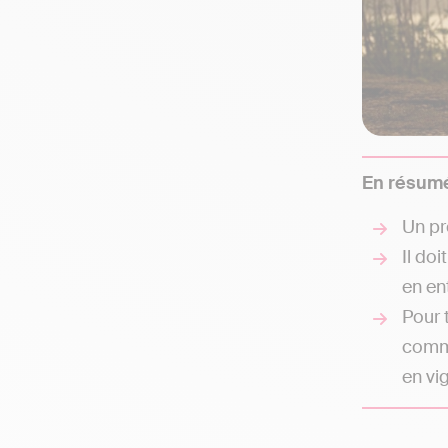
En résumé
Un pr
Il doi
en en
Pour 
com
en vi