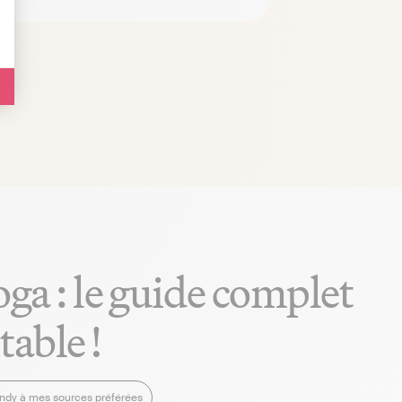
ga : le guide complet
able !
Indy à mes sources préférées