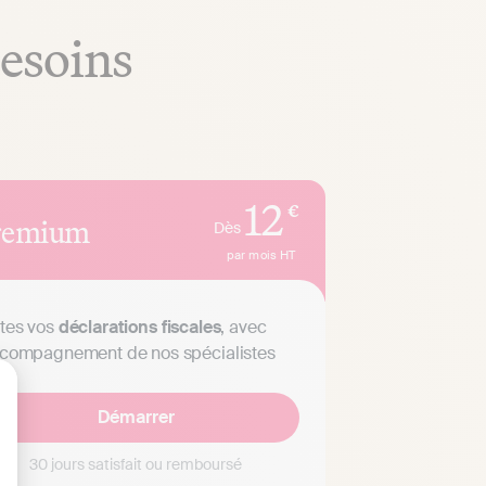
besoins
12
€
remium
Dès
par mois
HT
tes vos
déclarations fiscales
, avec
ccompagnement de nos spécialistes
Démarrer
lisez vos Options
30 jours satisfait ou remboursé