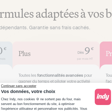
rmules adaptées à vos 
ndépendants. Garantie sans frais cachés.
0
9
€
€
Plus
P
Dès
mois
par mois
HT
Toutes les
fonctionnalités avancées
pour
Tou
gagner du temps et piloter votre activité
l’a
Continuer sans accepter
Vos données, votre choix
Démarrer
Plateforme de Gestion du Consentement : Personna
Chez Indy, nos cookies 🍪 ne sortent pas du four, mais
servent au bon fonctionnement du site, à optimiser
30 jours satisfait ou remboursé
l'expérience utilisateur et personnaliser nos publicités. Vous