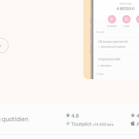
s
4.8
4
u quotidien
Trustpilot
A
+14 000 avis