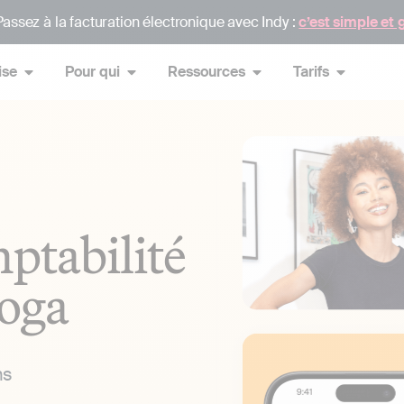
assez à la facturation électronique avec Indy :
c’est simple et 
ise
Pour qui
Ressources
Tarifs
ptabilité
yoga
ns