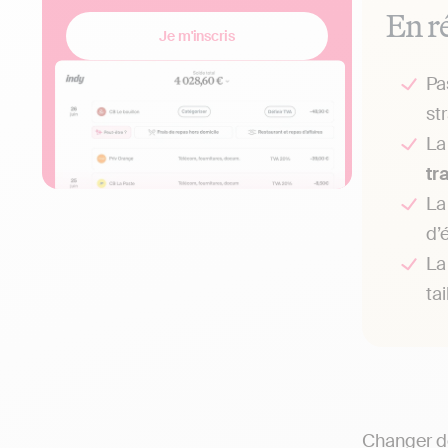
En r
Je m'inscris
Pa
st
La
tr
L
d’é
La
tai
Changer de