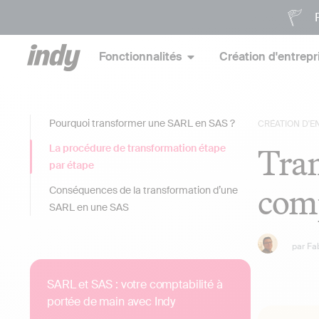
P
Fonctionnalités
Création d'entrepr
Pourquoi transformer une SARL en SAS ?
CRÉATION D'E
Tran
La procédure de transformation étape
par étape
comp
Conséquences de la transformation d’une
SARL en une SAS
par
Fa
SARL et SAS : votre comptabilité à
portée de main avec Indy