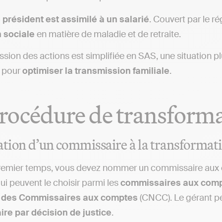
 président est assimilé à un salarié
. Couvert par le r
n sociale
en matière de maladie et de retraite.
sion des actions est simplifiée en SAS, une situation plu
i pour
optimiser la transmission familiale
.
rocédure de transforma
ion d’un commissaire à la transformat
remier temps, vous devez nommer un commissaire aux c
ui peuvent le choisir parmi les
commissaires aux compte
e des Commissaires aux comptes
(CNCC). Le gérant p
re par décision de justice
.