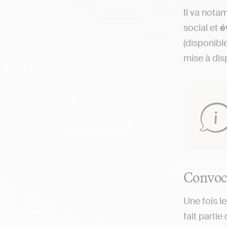
Il va nota
social et
é
(disponibl
mise à dis
Convoca
Une fois l
fait parti