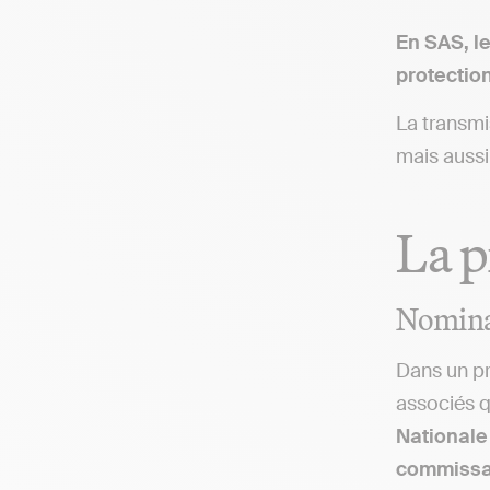
En SAS, le
protectio
La transmis
mais auss
La p
Nominat
Dans un p
associés q
National
commissai