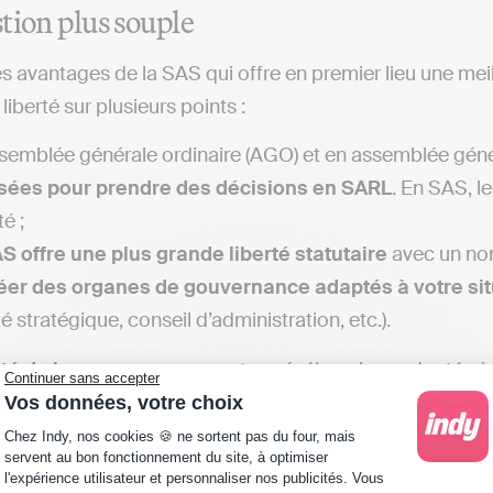
tion plus souple
es avantages de la SAS qui offre en premier lieu une meil
iberté sur plusieurs points :
semblée générale ordinaire (AGO) et en assemblée génér
sées pour prendre des décisions en SARL
. En SAS, le
é ;
S offre une plus grande liberté statutaire
avec un nomb
éer des organes de gouvernance adaptés à votre sit
é stratégique, conseil d’administration, etc.).
lité de la gouvernance
peut se révéler mieux adaptée à c
Continuer sans accepter
 mettre en place à court et moyen terme.
Vos données, votre choix
Plateforme de Gestion du Consentement : Personna
Chez Indy, nos cookies 🍪 ne sortent pas du four, mais
servent au bon fonctionnement du site, à optimiser
l'expérience utilisateur et personnaliser nos publicités. Vous