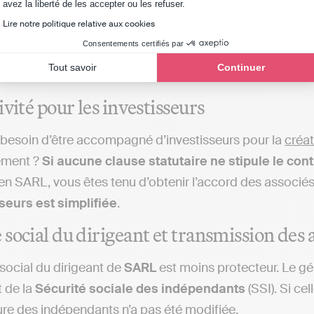
Axeptio consent
avez la liberté de les accepter ou les refuser.
Bon à savoir
: vous pouvez aussi
transformer une
Lire notre politique relative aux cookies
simplifiée unipersonnelle).
Consentements certifiés par
Tout savoir
Continuer
ivité pour les investisseurs
besoin d’être accompagné d’investisseurs pour la
créat
ement ?
Si aucune clause statutaire ne stipule le cont
en SARL, vous êtes tenu d’obtenir l’accord des associés
seurs est simplifiée
.
social du dirigeant et transmission des 
social du dirigeant de
SARL
est moins protecteur. Le gér
 de la
Sécurité sociale des indépendants
(SSI). Si ce
ure des indépendants n’a pas été modifiée.