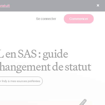
gratuit
Se connecter
Commencer
 en SAS : guide
changement de statut
r Indy à mes sources préférées