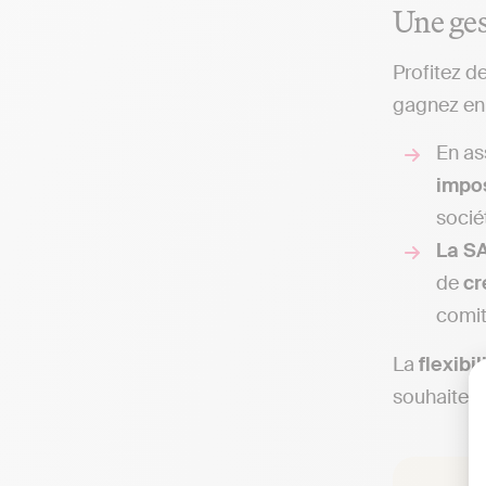
Une ges
Profitez d
gagnez en l
En as
impo
sociét
La SA
de
cr
comit
La
flexibi
souhaitent