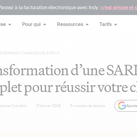
assez à la facturation électronique avec Indy :
c’est simple et 
ise
Pour qui
Ressources
Tarifs
NTREPRISE
/
CHANGER DE STATUT
sformation d’une SARL
let pour réussir votre 
bienne Cornillon
12 février 2026
11
minutes de lecture
Ajoute