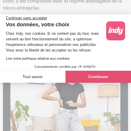
Enfin, il est compatible avec le régime avantageux de la
micro-entreprise.
Continuer sans accepter
Des interrogations au sujet de l’IS ou de l’IR ou même des
Vos données, votre choix
démarches en cas de
changement de régime
? Notre
Plateforme de Gestion du Consentement : Person
Chez Indy, nos cookies 🍪 ne sortent pas du four, mais
équipe vous répond dans les commentaires !
servent au bon fonctionnement du site, à optimiser
l'expérience utilisateur et personnaliser nos publicités.
Axeptio consent
Vous avez la liberté de les accepter ou les refuser.
Lire notre politique relative aux cookies
Consentements certifiés par
Tout savoir
Continuer