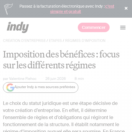
Passez à la facturation électronique avec Indy :
c’est
simple et gratuit
Commencer
CRÉATION D'ENTREPRISE
/
ETAPES
/
RÉGIMES D'IMPOSITION
Imposition des bénéfices : focus
sur les différents régimes
par
Valentine Flehoc
26 juin 2026
8
min
Ajouter Indy à mes sources préférées
Le choix du statut juridique est une étape décisive de
votre création d’entreprise. En effet, il détermine
l’ensemble de règles et d’obligations qui régiront le
fonctionnement de la structure. Il établit notamment le
régime d’imposition
auquel elle sera soumise. En France,